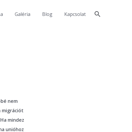
ma
Galéria
Blog
Kapcsolat
öbbé nem
a migrációt
. Ha mindez
na unióhoz