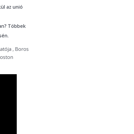
kül az unió
ban? Többek
ésén.
atója ,
Boros
oston