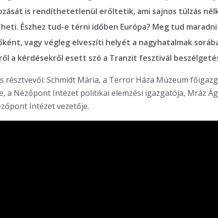
ozását is rendíthetetlenül erőltetik, ami sajnos túlzás nél
theti. Észhez tud-e térni időben Európa? Meg tud maradni
őként, vagy végleg elveszíti helyét a nagyhatalmak sorá
ől a kérdésekről esett szó a Tranzit fesztivál beszélget
s résztvevői: Schmidt Mária, a Terror Háza Múzeum főigazg
, a Nézőpont Intézet politikai elemzési igazgatója,
Mráz Ág
zőpont Intézet vezetője.