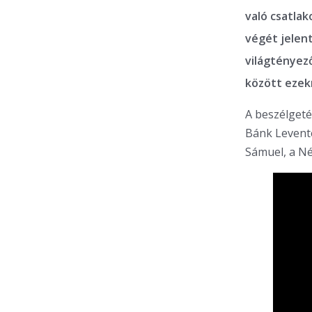
való csatlak
végét jelen
világtényez
között ezekr
A beszélgeté
Bánk Levente
Sámuel, a Né