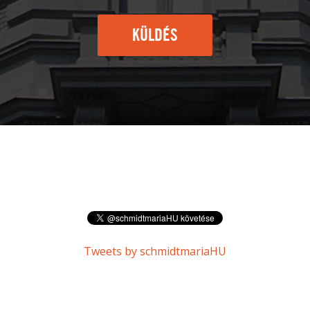
KÜLDÉS
Tweets by schmidtmariaHU