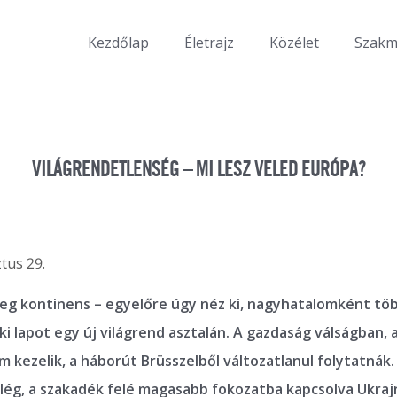
Kezdőlap
Életrajz
Közélet
Szak
VILÁGRENDETLENSÉG – MI LESZ VELED EURÓPA?
tus 29.
reg kontinens – egyelőre úgy néz ki, nagyhatalomként t
i lapot egy új világrend asztalán. A gazdaság válságban, 
 kezelik, a háborút Brüsszelből változatlanul folytatnák
lég, a szakadék felé magasabb fokozatba kapcsolva Ukraj