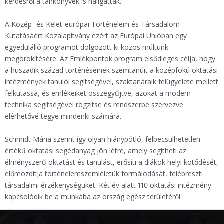
kérdésről a tankönyvek is hallgattak.
A Közép- és Kelet-európai Történelem és Társadalom
Kutatásáért Közalapítvány ezért az Európai Unióban egy
egyedülálló programot dolgozott ki közös múltunk
megörökítésére. Az Emlékpontok program elsődleges célja, hogy
a huszadik század történéseinek szemtanúit a középfokú oktatási
intézmények tanulói segítségével, szaktanáraik felügyelete mellett
felkutassa, és emlékeiket összegyűjtve, azokat a modern
technika segítségével rögzítse és rendszerbe szervezve
elérhetővé tegye mindenki számára.
Schmidt Mária szerint így olyan hiánypótló, felbecsülhetetlen
értékű oktatási segédanyag jön létre, amely segítheti az
élményszerű oktatást és tanulást, erősíti a diákok helyi kötődését,
előmozdítja történelemszemléletük formálódását, felébreszti
társadalmi érzékenységüket. Két év alatt 110 oktatási intézmény
kapcsolódik be a munkába az ország egész területéről.