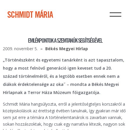
SCHMIDT MÁRIA
EMLÉKPONTOK A SZEMTANÚK SEGÍTSÉGÉVEL
2009. november 5.
Békés Megyei Hírlap
„Történészként és egyetemi tanárként is azt tapasztalom,
hogy a most felnövő generáció igen keveset tud a 20.
század történelméről, és a legtöbb esetben ennek nem a
diákok érdektelensége az oka˝ – mondta a Békés Megyei
Hírlapnak a Terror Háza Múzeum főigazgatója.
Schmidt Mária hangsúlyozta, erről a jelentőségteljes korszakról a
középiskolások az érettségi évében tanulnak, így gyakran már idő
sem jut erre a témára A történelemtanárok is zavarban vannak,
sokan hozzászoktak, hogy csak egy narratíva létezik, nagyon sok