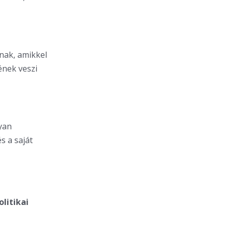
nak, amikkel
ének veszi
yan
s a saját
litikai