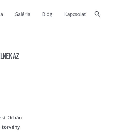
ma
Galéria
Blog
Kapcsolat
LNEK AZ
dést Orbán
y törvény