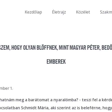
Kezdőlap
Életrajz
Közélet
Szak
SZEM, HOGY OLYAN BLÖFFNEK, MINT MAGYAR PÉTER, BEDŐ
EMBEREK
mber 1.
vhatnám meg a barátomat a nyaralómba? - teszi fel a kér
pcsolatban Schmidt Mária, aki szerint az is beleférne, hog