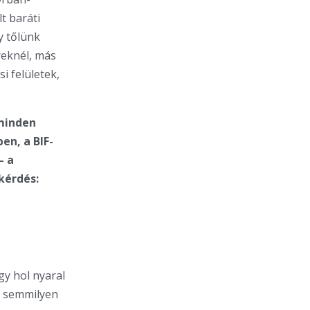
t baráti
y tőlünk
reknél, más
i felületek,
 minden
en, a BIF-
– a
kérdés:
y hol nyaral
an semmilyen