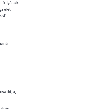
efolyásuk.
i élet
ról”
menti
csadója,
Orbán-