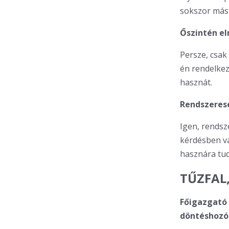
sokszor mást
Őszintén e
Persze, csak
én rendelkez
hasznát.
Rendszeres
Igen, rendsz
kérdésben va
hasznára tud
TŰZFAL
Főigazgató a
döntéshozók