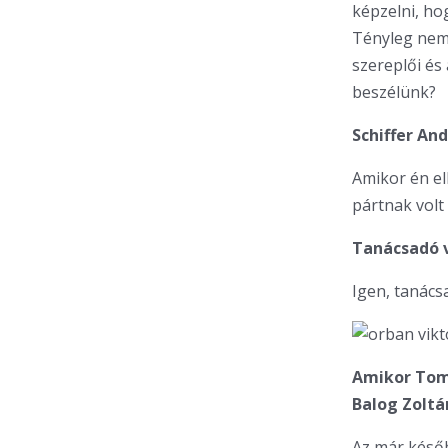
képzelni, ho
Tényleg nem 
szereplői és 
beszélünk?
Schiffer A
Amikor én el
pártnak volt 
Tanácsadó 
Igen, tanács
Amikor Tom
Balog Zoltá
Az már későb