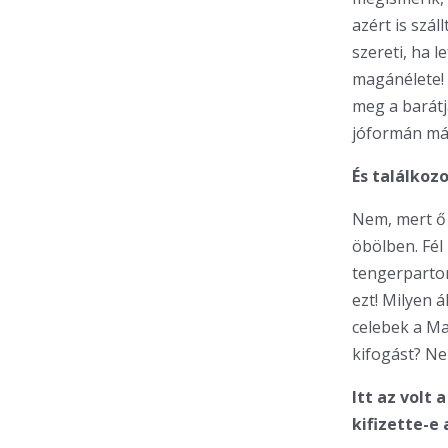
azért is szá
szereti, ha 
magánélete!
meg a barátj
jóformán más
És találkoz
Nem, mert ő 
öbölben. Fé
tengerparton
ezt! Milyen 
celebek a Ma
kifogást? Ne
Itt az volt 
kifizette-e 