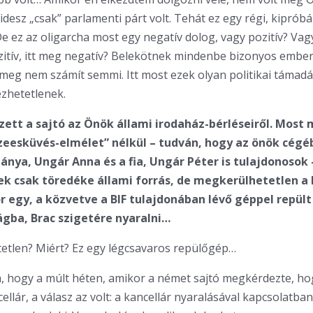
desz „csak” parlamenti párt volt. Tehát ez egy régi, kipróbál
e ez az oligarcha most egy negatív dolog, vagy pozitív? Vag
itív, itt meg negatív? Belekötnek mindenbe bizonyos embe
eg nem számít semmi. Itt most ezek olyan politikai támadás
zhetetlenek.
zett a sajtó az Önök állami irodaház-bérléseiről. Most
zeesküvés-elmélet” nélkül – tudván, hogy az önök cégéb
lánya, Ungár Anna és a fia, Ungár Péter is tulajdonosok 
k csak töredéke állami forrás, de megkerülhetetlen a 
r egy, a közvetve a BIF tulajdonában lévő géppel repült
gba, Brac szigetére nyaralni…
etlen? Miért? Ez egy légcsavaros repülőgép…
hogy a múlt héten, amikor a német sajtó megkérdezte, hog
ellár, a válasz az volt: a kancellár nyaralásával kapcsolatb