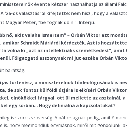
 miniszterelnök évente kétszer használhatja az állami Fal
A '26-os választásról kifejtette: nem hiszi, hogy a választ
nt Magyar Péter, "be fognak dőlni". Interjú.
bb nő, akit valaha ismertem” – Orbán Viktor ezt mondt
, amikor Schmidt Máriáról kérdezték. Azt is hozzátett
rta volna ki „azt az intellektuális szemétkedést”, amit 
enül. Főigazgató asszonynak mi jut eszébe Orbán Vikto
ált barátság.
íjas történész, a miniszterelnök főideológusának is ne
a, de sok fontos külföldi útjára is elkíséri Orbán Vikto
el, elnökökkel tárgyal, ott ül mellette az asztalnál, a
kel egy sorban… Hogy definiálná a kapcsolatukat?
mileg is szoros szövetség. A bátorságnak pedig, amit ő mond
e is, hogy megmondjuk egymásnak, miről mit gondolunk, ak