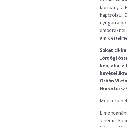
kormány, a Fi
kapcsolat… D
nyugatra poz
embereknél m
amik értelme
Sokat cikke
„ördögi öss
ben, ahol a 
bevételükne
Orbán Vikto
Horvátorszá
Megkerülhet
Elmondanám, 
a német kanc