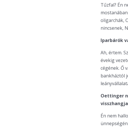
Tűzfal? Én ne
mostanában 
oligarchák, 
nincsenek, 
Iparbárók v
Ah, értem. S
évekig vezet
cégének. Ő v
bankháztól jö
leányvállala
Oettinger n
visszhangj
Én nem hallo
ünnepségén –