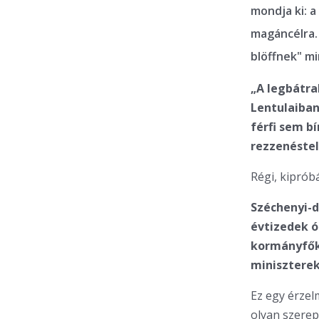
mondja ki: a
magáncélra. 
blöffnek" mi
„A legbátra
Lentulaiban
férfi sem bí
rezzenéstel
Régi, kiprób
Széchenyi-d
évtizedek ót
kormányfőkk
miniszterek
Ez egy érzel
olyan szerep