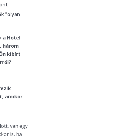
cont
ók "olyan
a a Hotel
e, három
Ön kibírt
rról?
vezik
rt, amikor
ott, van egy
kor is, ha