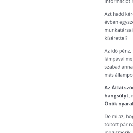
információt 
Azt hadd kér
évben egysz
munkatársaiv
kísérettel?
Az idő pénz,
lámpával meg
szabad annak
más állampol
Az Átlátszó
hangsúlyt, 
Önök nyaral
De mi az, ho
töltött pár 
megismerik,