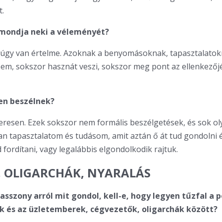
.
lmondja neki a véleményét?
 úgy van értelme. Azoknak a benyomásoknak, tapasztalatok
em, sokszor hasznát veszi, sokszor meg pont az ellenkezőj
en beszélnek?
eresen. Ezek sokszor nem formális beszélgetések, és sok ol
n tapasztalatom és tudásom, amit aztán ő át tud gondolni é
 fordítani, vagy legalábbis elgondolkodik rajtuk.
, OLIGARCHÁK, NYARALÁS
sszony arról mit gondol, kell-e, hogy legyen tűzfal a po
 és az üzletemberek, cégvezetők, oligarchák között?