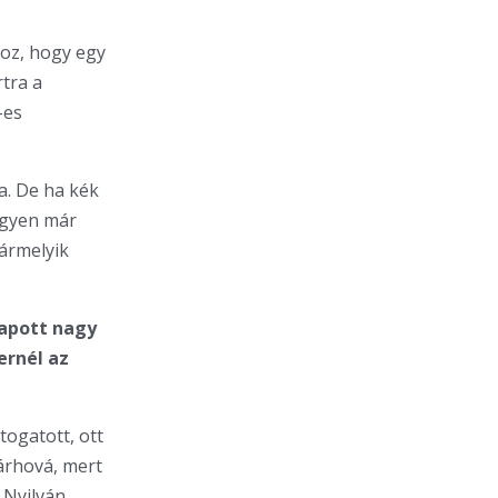
hoz, hogy egy
tra a
-es
a. De ha kék
egyen már
bármelyik
kapott nagy
ernél az
togatott, ott
árhová, mert
 Nyilván