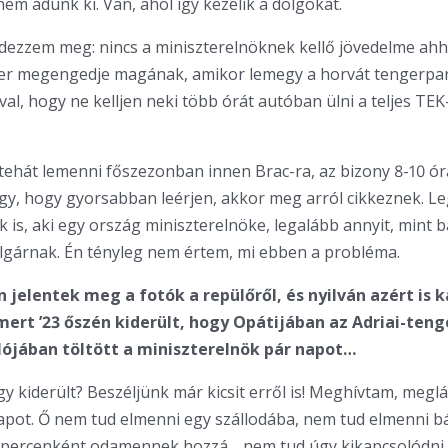
nem adunk ki. Van, ahol így kezelik a dolgokat.
dezzem meg: nincs a miniszterelnöknek kellő jövedelme ah
er megengedje magának, amikor lemegy a horvát tengerpar
al, hogy ne kelljen neki több órát autóban ülni a teljes TEK
 tehát lemenni főszezonban innen Brac-ra, az bizony 8-10 ór
y, hogy gyorsabban leérjen, akkor meg arról cikkeznek. L
 is, aki egy ország miniszterelnöke, legalább annyit, mint 
gárnak. Én tényleg nem értem, mi ebben a probléma.
n jelentek meg a fotók a repülőről, és nyilván azért is 
mert ’23 őszén kiderült, hogy Opátijában az Adriai-teng
ójában töltött a miniszterelnök pár napot…
gy kiderült? Beszéljünk már kicsit erről is! Meghívtam, meglá
napot. Ő nem tud elmenni egy szállodába, nem tud elmenni b
 percenként odamennek hozzá… nem tud úgy kikapcsolódni.