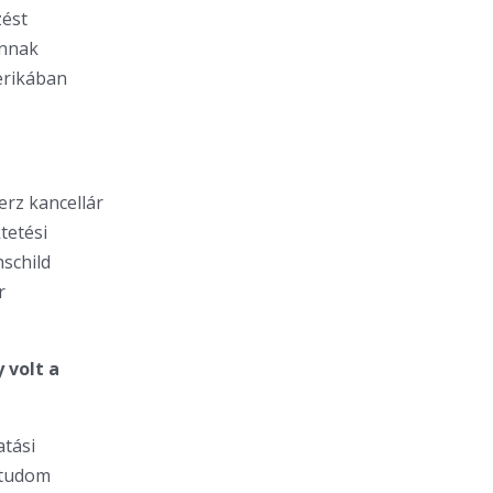
zést
annak
erikában
erz kancellár
tetési
hschild
r
 volt a
atási
l tudom