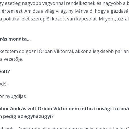
gy esetleg nagyobb vagyonnal rendelkeznek és nagyobb a b
értem ezt. Amióta a világ világ, nyilvánvaló, hogy a gazdaság
a politikai élet szereplői között van kapcsolat. Milyen „tűzfal
ndrás mondta…
kezdtem dolgozni Orbán Viktorral, akkor a legkisebb parla
a vezetője.
volt?
adó.
bor András volt Orbán Viktor nemzetbiztonsági főtaná
n pedig az egyházügyi?
b volt… Amikor én elkezdtem dolgozni vele, nem volt még 