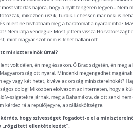
llt most vitorlás hajóra, hogy a nyílt tengeren legyen… Nem 
lefotózzák, miközben úszik, fürdik. Lehessen már neki is néh
 És miért ne hívhatnám meg a barátomat a nyaralómba? Más
át? Nem látja vendégül? Most jöttem vissza Horvátországból
t, mint magyar szót nem is lehet hallani ott.
ott miniszterelnök úrral?
lent volt délen, én meg északon. Ő Brac szigetén, én meg a
l Magyarország ott nyaral. Mindenki megengedhet magának
 egy vagy két hetet, kivéve az ország miniszterelnökét? H
álságos dolog! Miközben elolvasom az interneten, hogy a k
ldív-szigetekre járnak, meg a Bahamákra, de ott senki nem
m kérdez rá a repülőjegyre, a szállásköltségre.
a kérdés, hogy szívességet fogadott-e el a miniszterelnö
a „rögzített ellentételezést”.