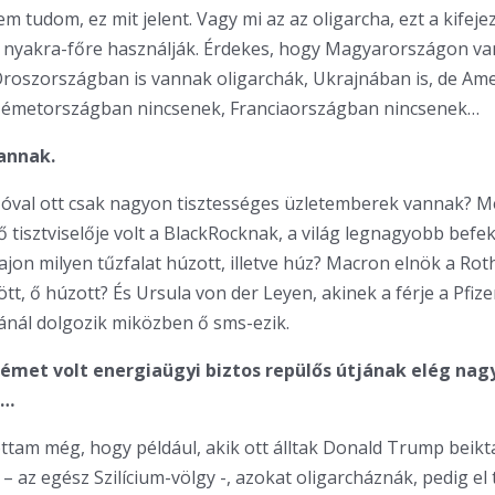
m tudom, ez mit jelent. Vagy mi az az oligarcha, ezt a kifeje
nyakra-főre használják. Érdekes, hogy Magyarországon v
Oroszországban is vannak oligarchák, Ukrajnában is, de Am
Németországban nincsenek, Franciaországban nincsenek…
annak.
zóval ott csak nagyon tisztességes üzletemberek vannak? M
ő tisztviselője volt a BlackRocknak, a világ legnagyobb befek
ajon milyen tűzfalat húzott, illetve húz? Macron elnök a Rot
tt, ő húzott? És Ursula von der Leyen, akinek a férje a Pfize
tánál dolgozik miközben ő sms-ezik.
émet volt energiaügyi biztos repülős útjának elég nagy
a…
ttam még, hogy például, akik ott álltak Donald Trump beikt
 az egész Szilícium-völgy -, azokat oligarcháznák, pedig e