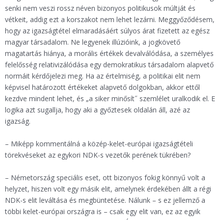
senki nem veszi rossz néven bizonyos politikusok múltját és
vétkeit, addig ezt a korszakot nem lehet lezárni. Meggyőződésem,
hogy az igazságtétel elmaradásáért súlyos árat fizetett az egész
magyar társadalom. Ne legyenek illúzióink, a jogkövető
magatartás hiánya, a morális értékek devalválódása, a személyes
felelősség relativizálódása egy demokratikus társadalom alapvető
normáit kérdőjelezi meg. Ha az értelmiség, a politikai elit nem
képvisel határozott értékeket alapvető dolgokban, akkor ettől
kezdve mindent lehet, és „a siker minősít˝ szemlélet uralkodik el. E
logika azt sugallja, hogy aki a győztesek oldalán áll, azé az
igazság.
– Miképp kommentálná a közép-kelet-európai igazságtételi
törekvéseket az egykori NDK-s vezetők perének tükrében?
– Németország speciális eset, ott bizonyos fokig könnyű volt a
helyzet, hiszen volt egy másik elit, amelynek érdekében állt a régi
NDK-s elit leváltása és megbüntetése. Nálunk – s ez jellemző a
többi kelet-európai országra is – csak egy elit van, ez az egyik