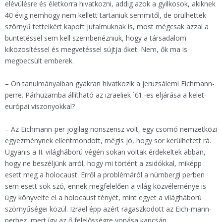
elévülésre és életkorra hivatkozni, addig azok a gyilkosok, akiknek
40 évig nemhogy nem kellett tartaniuk semmitől, de örülhettek
szörnyű tetteikért kapott jutalmuknak is, most mégcsak azzal a
büntetéssel sem kell szembenézniük, hogy a társadalom
kiközösítéssel és megvetéssel sújtja őket. Nem, ők ma is
megbecsült emberek.
– Ön tanulmányaiban gyakran hivatkozik a jeruzsálemi Eichmann-
perre. Párhuzamba állítható az izraeliek ´61 -es eljárása a kelet-
európai viszonyokkal?
– Az Eichmann-per jogilag nonszensz volt, egy csomó nemzetközi
egyezménynek ellentmondott, mégis jó, hogy sor kerülhetett rá.
Ugyanis a II. világháború végén sokan voltak érdekeltek abban,
hogy ne beszéljünk arról, hogy mi történt a zsidókkal, miképp
esett meg a holocaust. Erről a problémáról a nürnbergi perben
sem esett sok szó, ennek megfelelően a világ közvéleménye is
úgy könyvelte el a holocaust tényét, mint egyet a világháború
szörnyűségei közül. Izrael épp azért ragaszkodott az Eich-mann-
perhez, mert így az ő felelősségre vonása kapcsán