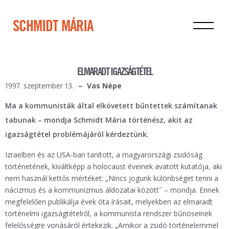
SCHMIDT MÁRIA
ELMARADT IGAZSÁGTÉTEL
1997. szeptember 13.
Vas Népe
Ma a kommunisták által elkövetett bűntettek számítanak
tabunak – mondja Schmidt Mária történész, akit az
igazságtétel problémájáról kérdeztünk.
Izraelben és az USA-ban tanított, a magyarországi zsidóság
történetének, kiváltképp a holocaust éveinek avatott kutatója, aki
nem használ kettős mértéket: „Nincs jogunk különbséget tenni a
nácizmus és a kommunizmus áldozatai között˝ – mondja. Ennek
megfelelően publikálja évek óta írásait, melyekben az elmaradt
történelmi igazságtételről, a kommunista rendszer bűnöseinek
felelősségre vonásáról értekezik. „Amikor a zsidó történelemmel