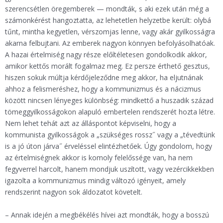
szerencsétlen öregemberek — mondták, s aki ezek után még a
számonkérést hangoztatta, az lehetetlen helyzetbe került: olybá
tűnt, mintha kegyetlen, vérszomjas lenne, vagy akár gyilkosságra
akarna felbujtani. Az emberek nagyon könnyen befolyásolhatóak.
A hazai értelmiség nagy része előítéletesen gondolkodik akkor,
amikor kettős morált fogalmaz meg. Ez persze érthető gesztus,
hiszen sokuk múltja kérdőjeleződne meg akkor, ha eljutnának
ahhoz a felismeréshez, hogy a kommunizmus és a nácizmus
között nincsen lényeges különbség: mindkettő a huszadik század
tömeggyilkosságokon alapuló embertelen rendszerét hozta létre.
Nem lehet tehát azt az álláspontot képviselni, hogy a
kommunista gyilkosságok a „szükséges rossz˝ vagy a „tévedtünk
is a jó úton járva˝ érveléssel elintézhetőek. Úgy gondolom, hogy
az értelmiségnek akkor is komoly felelőssége van, ha nem
fegyverrel harcolt, hanem mondjuk uszított, vagy vezércikkekben
igazolta a kommunizmus mindig változó igényeit, amely
rendszerint nagyon sok áldozatot követelt.
– Annak idején a megbékélés hívei azt mondták, hogy a bosszú