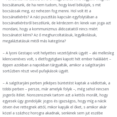
bocsátanunk, de ha nem tudom, hogy kivel béküljek, s mit
bocsássak meg, ez nehezen fog menni. Hol volt itt a
bocsánatkérés? A náci pusztítás kapcsán egyfolytában a
bocsánatkérésről beszélünk, de kérdezem én: kinek van joga azt
mondani, hogy a kommunizmus áldozataitól nincs miért
bocsánatot kérni? Az ő meghurcoltatásuk, legyilkolásuk,
megaláztatásuk mitől más kategória?
– A lyoni Gestapo volt helyettes vezetőjének ügyét – aki mellesleg
kilencvenéves volt, s életfogytiglani kapott hét ember haláláért –
éppen azokban a napokban tárgyalták, amikor a salgótarjáni
sortűzben részt vevő pufajkások ügyét.
– A salgótarjáni perben jelképes büntetést kaptak a vádlottak, a
többi perben – persze, már amelyik folyik –, még sehol nincsen
jogerős ítélet. Nonszensznek tartom azt a kettős morált, hogy
egyesek úgy gondolják: jogos és igazságos, hogy míg a nácik
ötven éve rettegnek attól, mikor kapják el őket, s amikor akár
közel a százhoz horogra akadnak, senkinek sem jut eszébe