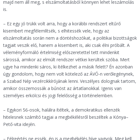
majd nem áll meg, s elszámoltatásból könnyen lehet leszámolás
is.
– Ez egy jó trükk volt arra, hogy a korábbi rendszert eltűrő
kisembert megfélemlítsék, s elhitessék vele, hogy az
elszámoltatás során nem a döntéshozókat, a politikai bizottságok
tagjait veszik elő, hanem a kisembert is, aki csak élni próbált. A
véleményformáló értelmiség előszeretettel tett mindenkit
sárossá, amikor az elmúlt rendszer vétkei kerültek szóba. Mert
ugye ha mindenki sáros, ki ítélkezhet a másik felett? Én azonban
úgy gondolom, hogy nem volt kötelező az ÁVÓ-n verőlegénynek,
a Szabad Nép vezércikkírójának lenni. Veszélyes dolognak tartom,
amikor összemossák a bűnöst az ártatlanokkal. Igenis van
személyes erkölcsi és jogi felelősség a történelemben.
– Egykori 56-osok, halálra ítéltek, a demokratikus ellenzék
hitelesnek számító tagjai a megbékélésről beszéltek a Kónya–
Pető-vita idején.
– Félreértés ne essék, én is a megbékélés híve vagyok. Meg kell