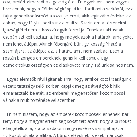
oka, amiért elmaradt az igazságtétel. Én egyébként nem vagyok
híve annak, hogy a Földet végképp ki kell fordítani a sarkából, ez a
fajta gondolkodásmód azokat jellemzi, akik leginkább érdekeltek
abban, hogy fátylat borítsunk a múltra. Szerintem a történelmi
igazságtétel nem a bosszú egyik formája. Ennek az aktusnak
csupán azt kell tisztáznia, hogy melyek azok a határok, amelyeket
nem lehet átlépni. Akinek főbenjáró bűn, gyilkosság írható a
számlájára, az átlépte azt a határt, amit nem szabad. Ezen a
rostán bizonyos embereknek igenis ki kell esniük. Egy
demokratikus országban ez alapkövetelmény. Nálunk sajnos nem.
– Egyes elemzők rávilágítanak arra, hogy amikor köztársaságunk
vezető tisztségviselői sorban kapják meg az átvilágító bírák
elmarasztaló ítéletét, az emberek meglehetősen közömbössé
válnak a múlt történéseivel szemben.
– Én nem hiszem, hogy az emberek közömbösek lennének, bár
tény, hogy a magyar értelmiség sokat tett azért, hogy a bűnöket
elbagatellizálja, s a társadalom nagy részének szimpátiáját a
gyilkosok oldalára állítsa. A bűnök elévülnek, s ezek már csak