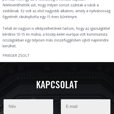
feleleveníthették azt, hogy milyen sorsot szántak a nácik a
zsidóknak. Ez volt az első nagyobb alkalom, amely a nyilvánosság
figyelmét ráirányította egy 15 éves bűntényre.
Tehát én nagyon is elképzelhetőnek tartom, hogy az igazságtétel
kérdése 10-15 év múlva, a közép-kelet-európai volt kommunista
országokban egy teljesen más összefüggésben újból napirendre
kerülhet.
PRIEGER ZSOLT
KAPCSOLAT