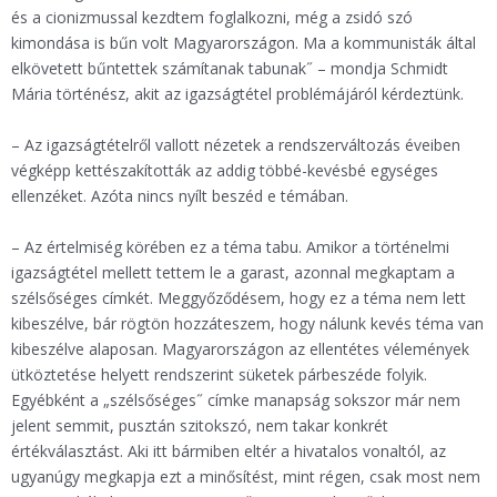
és a cionizmussal kezdtem foglalkozni, még a zsidó szó
kimondása is bűn volt Magyarországon. Ma a kommunisták által
elkövetett bűntettek számítanak tabunak˝ – mondja Schmidt
Mária történész, akit az igazságtétel problémájáról kérdeztünk.
– Az igazságtételről vallott nézetek a rendszerváltozás éveiben
végképp kettészakították az addig többé-kevésbé egységes
ellenzéket. Azóta nincs nyílt beszéd e témában.
– Az értelmiség körében ez a téma tabu. Amikor a történelmi
igazságtétel mellett tettem le a garast, azonnal megkaptam a
szélsőséges címkét. Meggyőződésem, hogy ez a téma nem lett
kibeszélve, bár rögtön hozzáteszem, hogy nálunk kevés téma van
kibeszélve alaposan. Magyarországon az ellentétes vélemények
ütköztetése helyett rendszerint süketek párbeszéde folyik.
Egyébként a „szélsőséges˝ címke manapság sokszor már nem
jelent semmit, pusztán szitokszó, nem takar konkrét
értékválasztást. Aki itt bármiben eltér a hivatalos vonaltól, az
ugyanúgy megkapja ezt a minősítést, mint régen, csak most nem