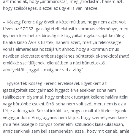
azt mondják, hogy „antimarxista˝, meg „trockista˝, hanem azt,
hogy szélsőséges, s ezzel az ügy el is van intézve.
– Kőszeg Ferenc úgy érvelt a közelmúltban, hogy nem azért volt
téves az SZDSZ igazságtételt elutasító sommás véleménye, mert
így nem kerülhettek bíróság elé foglyaikat egykor saját kezűleg
halálra kínzó ÁVH-s tisztek, hanem azért, mert „a felelősségre
vonás elmaradása hozzájárult ahhoz, hogy a kommunizmus
nevében elkövetett emberiségellenes bűntettek el-anekdotázható
emlékké szelídüljenek, ellentétben a náci bűntettektől,
amelyektől– joggal – máig borzad a világ˝.
– Egyetértek Kőszeg Ferenc érvelésével. Egyébként az
igazságtételt szorgalmazó higgadt érvelésekben soha nem
találkoztam olyannal, hogy emberek tucatjait kellene halálra ítélni
vagy börtönbe csukni. Erről soha nem volt szó, mert nem is ez a
tétje a dolognak. Sokkal inkább az, hogy a múltat kötelességünk
végiggondolni. Amíg ugyanis nem látjuk, hogy személyesen kinek
mi a felelőssége bizonyos történelmi szituációk kialakulásában,
amíg senkinek sem kell szembenézni azzal, hogy mit csinált, amíg