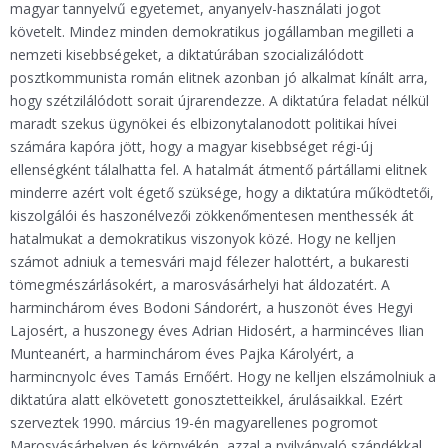
magyar tannyelvű egyetemet, anyanyelv-használati jogot
követelt. Mindez minden demokratikus jogállamban megilleti a
nemzeti kisebbségeket, a diktatúrában szocializálódott
posztkommunista román elitnek azonban jó alkalmat kínált arra,
hogy szétzilálódott sorait újrarendezze. A diktatúra feladat nélkül
maradt szekus ügynökei és elbizonytalanodott politikai hívei
számára kapóra jött, hogy a magyar kisebbséget régi-új
ellenségként tálalhatta fel. A hatalmát átmentő pártállami elitnek
minderre azért volt égető szüksége, hogy a diktatúra működtetői,
kiszolgálói és haszonélvezői zökkenőmentesen menthessék át
hatalmukat a demokratikus viszonyok közé. Hogy ne kelljen
számot adniuk a temesvári majd félezer halottért, a bukaresti
tömegmészárlásokért, a marosvásárhelyi hat áldozatért. A
harminchárom éves Bodoni Sándorért, a huszonöt éves Hegyi
Lajosért, a huszonegy éves Adrian Hidosért, a harmincéves Ilian
Munteanért, a harminchárom éves Pajka Károlyért, a
harmincnyolc éves Tamás Ernőért. Hogy ne kelljen elszámolniuk a
diktatúra alatt elkövetett gonosztetteikkel, árulásaikkal. Ezért
szerveztek 1990. március 19-én magyarellenes pogromot
Marosvásárhelyen és környékén, azzal a nyilvánvaló szándékkal,