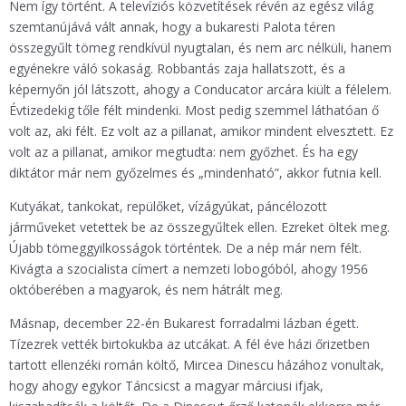
Nem így történt. A televíziós közvetítések révén az egész világ
szemtanújává vált annak, hogy a bukaresti Palota téren
összegyűlt tömeg rendkívül nyugtalan, és nem arc nélküli, hanem
egyénekre váló sokaság. Robbantás zaja hallatszott, és a
képernyőn jól látszott, ahogy a Conducator arcára kiült a félelem.
Évtizedekig tőle félt mindenki. Most pedig szemmel láthatóan ő
volt az, aki félt. Ez volt az a pillanat, amikor mindent elvesztett. Ez
volt az a pillanat, amikor megtudta: nem győzhet. És ha egy
diktátor már nem győzelmes és „mindenható”, akkor futnia kell.
Kutyákat, tankokat, repülőket, vízágyúkat, páncélozott
járműveket vetettek be az összegyűltek ellen. Ezreket öltek meg.
Újabb tömeggyilkosságok történtek. De a nép már nem félt.
Kivágta a szocialista címert a nemzeti lobogóból, ahogy 1956
októberében a magyarok, és nem hátrált meg.
Másnap, december 22-én Bukarest forradalmi lázban égett.
Tízezrek vették birtokukba az utcákat. A fél éve házi őrizetben
tartott ellenzéki román költő, Mircea Dinescu házához vonultak,
hogy ahogy egykor Táncsicst a magyar márciusi ifjak,