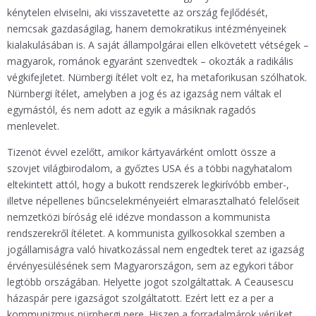
kénytelen elviselni, aki visszavetette az ország fejlődését,
nemcsak gazdaságilag, hanem demokratikus intézményeinek
kialakulásában is. A saját állampolgárai ellen elkövetett vétségek –
magyarok, románok egyaránt szenvedtek – okozták a radikális
végkifejletet. Nürnbergi ítélet volt ez, ha metaforikusan szólhatok.
Nürnbergi ítélet, amelyben a jog és az igazság nem váltak el
egymástól, és nem adott az egyik a másiknak ragadós
menlevelet.
Tizenöt évvel ezelőtt, amikor kártyavárként omlott össze a
szovjet világbirodalom, a győztes USA és a többi nagyhatalom
eltekintett attól, hogy a bukott rendszerek legkirívóbb ember-,
illetve népellenes bűncselekményeiért elmarasztalható felelőseit
nemzetközi bíróság elé idézve mondasson a kommunista
rendszerekről ítéletet. A kommunista gyilkosokkal szemben a
jogállamiságra való hivatkozással nem engedtek teret az igazság
érvényesülésének sem Magyarországon, sem az egykori tábor
legtöbb országában. Helyette jogot szolgáltattak. A Ceausescu
házaspár pere igazságot szolgáltatott. Ezért lett ez a per a
kommunizmus nürnbergi pere. Hiszen a forradalmárok vérüket