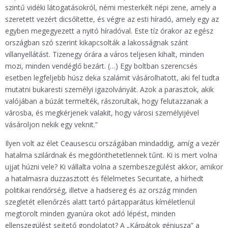
szintű vidéki látogatásokról, némi mesterkélt népi zene, amely a
szeretett vezért dicsőítette, és végre az esti híradó, amely egy az
egyben megegyezett a nyitó híradóval. Este tíz órakor az egész
országban szó szerint kikapcsolták a lakosságnak szánt
villanyellátást. Tizenegy órára a város teljesen kihalt, minden
mozi, minden vendéglő bezárt. (…) Egy boltban szerencsés
esetben legfeljebb húsz deka szalámit vásárolhatott, aki fel tudta
mutatni bukaresti személyi igazolványát. Azok a parasztok, akik
valójában a búzát termelték, rászorultak, hogy felutazzanak a
városba, és megkérjenek valakit, hogy városi személyijével
vásároljon nekik egy veknit.”
Ilyen volt az élet Ceausescu országában mindaddig, amíg a vezér
hatalma szilárdnak és megdönthetetlennek tűnt. Ki is mert volna
ujjat húzni vele? Ki vállalta volna a szembeszegülést akkor, amikor
a hatalmasra duzzasztott és félelmetes Securitate, a hírhedt
politikai rendőrség, illetve a hadsereg és az ország minden
szegletét ellenőrzés alatt tartó pártapparátus kíméletlenül
megtorolt minden gyanúra okot adó lépést, minden
ellenszegülést sejtető gondolatot? A „Kárpátok géniusza” a