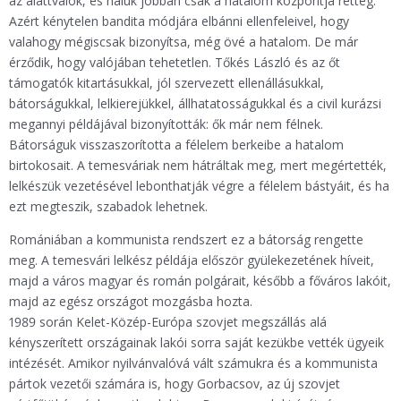
az alattvalók, és náluk jobban csak a hatalom központja retteg.
Azért kénytelen bandita módjára elbánni ellenfeleivel, hogy
valahogy mégiscsak bizonyítsa, még övé a hatalom. De már
érződik, hogy valójában tehetetlen. Tőkés László és az őt
támogatók kitartásukkal, jól szervezett ellenállásukkal,
bátorságukkal, lelkierejükkel, állhatatosságukkal és a civil kurázsi
megannyi példájával bizonyították: ők már nem félnek.
Bátorságuk visszaszorította a félelem berkeibe a hatalom
birtokosait. A temesváriak nem hátráltak meg, mert megértették,
lelkészük vezetésével lebonthatják végre a félelem bástyáit, és ha
ezt megteszik, szabadok lehetnek.
Romániában a kommunista rendszert ez a bátorság rengette
meg. A temesvári lelkész példája először gyülekezetének híveit,
majd a város magyar és román polgárait, később a főváros lakóit,
majd az egész országot mozgásba hozta.
1989 során Kelet-Közép-Európa szovjet megszállás alá
kényszerített országainak lakói sorra saját kezükbe vették ügyeik
intézését. Amikor nyilvánvalóvá vált számukra és a kommunista
pártok vezetői számára is, hogy Gorbacsov, az új szovjet