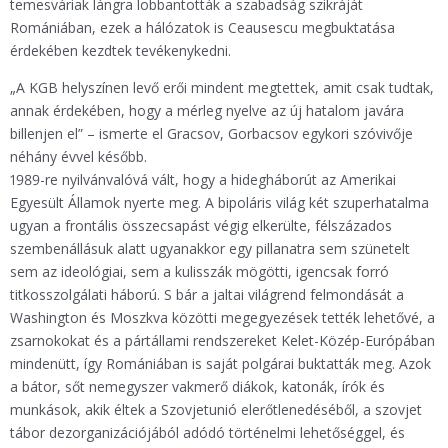
temesváriak lángra lobbantották a szabadság szikráját
Romániában, ezek a hálózatok is Ceausescu megbuktatása
érdekében kezdtek tevékenykedni.
„A KGB helyszínen levő erői mindent megtettek, amit csak tudtak,
annak érdekében, hogy a mérleg nyelve az új hatalom javára
billenjen el” – ismerte el Gracsov, Gorbacsov egykori szóvivője
néhány évvel később.
1989-re nyilvánvalóvá vált, hogy a hidegháborút az Amerikai
Egyesült Államok nyerte meg. A bipoláris világ két szuperhatalma
ugyan a frontális összecsapást végig elkerülte, félszázados
szembenállásuk alatt ugyanakkor egy pillanatra sem szünetelt
sem az ideológiai, sem a kulisszák mögötti, igencsak forró
titkosszolgálati háború. S bár a jaltai világrend felmondását a
Washington és Moszkva közötti megegyezések tették lehetővé, a
zsarnokokat és a pártállami rendszereket Kelet-Közép-Európában
mindenütt, így Romániában is saját polgárai buktatták meg. Azok
a bátor, sőt nemegyszer vakmerő diákok, katonák, írók és
munkások, akik éltek a Szovjetunió elerőtlenedéséből, a szovjet
tábor dezorganizációjából adódó történelmi lehetőséggel, és