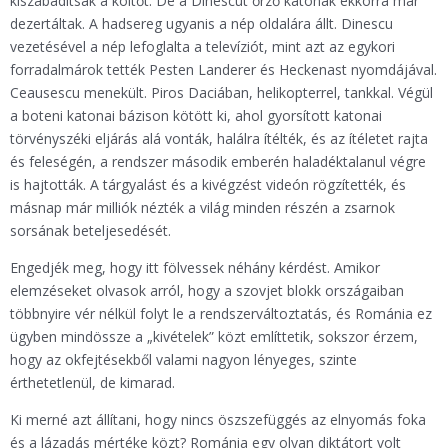
kiszabadítsák a költőt. De a Dinescut őrző katonák ekkorra már
dezertáltak. A hadsereg ugyanis a nép oldalára állt. Dinescu
vezetésével a nép lefoglalta a televíziót, mint azt az egykori
forradalmárok tették Pesten Landerer és Heckenast nyomdájával.
Ceausescu menekült. Piros Daciában, helikopterrel, tankkal. Végül
a boteni katonai bázison kötött ki, ahol gyorsított katonai
törvényszéki eljárás alá vonták, halálra ítélték, és az ítéletet rajta
és feleségén, a rendszer második emberén haladéktalanul végre
is hajtották. A tárgyalást és a kivégzést videón rögzítették, és
másnap már milliók nézték a világ minden részén a zsarnok
sorsának beteljesedését.
Engedjék meg, hogy itt fölvessek néhány kérdést. Amikor
elemzéseket olvasok arról, hogy a szovjet blokk országaiban
többnyire vér nélkül folyt le a rendszerváltoztatás, és Románia ez
ügyben mindössze a „kivételek” közt említtetik, sokszor érzem,
hogy az okfejtésekből valami nagyon lényeges, szinte
érthetetlenül, de kimarad.
Ki merné azt állítani, hogy nincs öszszefüggés az elnyomás foka
és a lázadás mértéke közt? Románia egy olyan diktátort volt