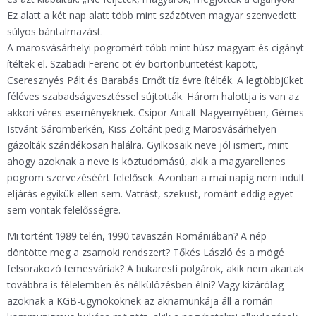
Ez alatt a két nap alatt több mint százötven magyar szenvedett
súlyos bántalmazást.
A marosvásárhelyi pogromért több mint húsz magyart és cigányt
ítéltek el. Szabadi Ferenc öt év börtönbüntetést kapott,
Cseresznyés Pált és Barabás Ernőt tíz évre ítélték. A legtöbbjüket
féléves szabadságvesztéssel sújtották. Három halottja is van az
akkori véres eseményeknek. Csipor Antalt Nagyernyében, Gémes
Istvánt Sáromberkén, Kiss Zoltánt pedig Marosvásárhelyen
gázolták szándékosan halálra. Gyilkosaik neve jól ismert, mint
ahogy azoknak a neve is köztudomású, akik a magyarellenes
pogrom szervezéséért felelősek. Azonban a mai napig nem indult
eljárás egyikük ellen sem. Vatrást, szekust, románt eddig egyet
sem vontak felelősségre.
Mi történt 1989 telén, 1990 tavaszán Romániában? A nép
döntötte meg a zsarnoki rendszert? Tőkés László és a mögé
felsorakozó temesváriak? A bukaresti polgárok, akik nem akartak
továbbra is félelemben és nélkülözésben élni? Vagy kizárólag
azoknak a KGB-ügynököknek az aknamunkája áll a román