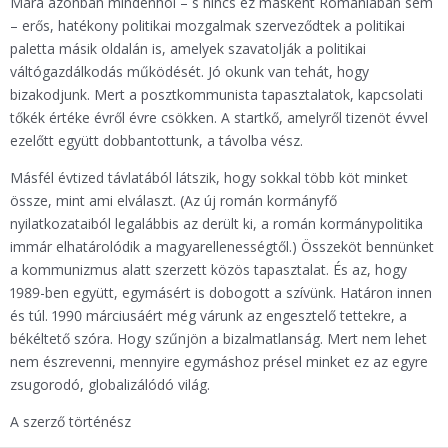
Mára azonban mindenhol – s nincs ez másként Romániában sem
– erős, hatékony politikai mozgalmak szerveződtek a politikai
paletta másik oldalán is, amelyek szavatolják a politikai
váltógazdálkodás működését. Jó okunk van tehát, hogy
bizakodjunk. Mert a posztkommunista tapasztalatok, kapcsolati
tőkék értéke évről évre csökken. A startkő, amelyről tizenöt évvel
ezelőtt együtt dobbantottunk, a távolba vész.
Másfél évtized távlatából látszik, hogy sokkal több köt minket
össze, mint ami elválaszt. (Az új román kormányfő
nyilatkozataiból legalábbis az derült ki, a román kormánypolitika
immár elhatárolódik a magyarellenességtől.) Összeköt bennünket
a kommunizmus alatt szerzett közös tapasztalat. És az, hogy
1989-ben együtt, egymásért is dobogott a szívünk. Határon innen
és túl. 1990 márciusáért még várunk az engesztelő tettekre, a
békéltető szóra. Hogy szűnjön a bizalmatlanság. Mert nem lehet
nem észrevenni, mennyire egymáshoz présel minket ez az egyre
zsugorodó, globalizálódó világ.
A szerző történész