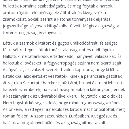
hullatták Románia szabadságáért, és még folytak a harcok,
amikor rögtönítélő bíróság elé állították és kivégezték a
zsarnokokat. Sokak szerint a katonai törvényszék eljárása,
jogszerűsége súlyosan kifogásolható volt. Mégis az igazság, a
történelmi igazság érvényesült.
Láttuk a zsarnok diktátort és gőgös uralkodótársát, feleségét
félni, sőt rettegni. Láttuk tanácstalanságukat és riadtságukat.
Hallottuk méltatlankodó, értetlenkedő, hányaveti válaszaikat. És
hallottuk a lövéseket, a fegyverropogás szűnni nem akaró zaját.
Az ügyészt, aki választ szeretett volna kapni arra, hogy ki lőtt a
fiatalokba, akik életüket vesztették. Kinek a parancsára gázoltak
át rajtuk a Securitate harckocsijai? Látni, hallani és tudni lehetett,
ha ezek az emberek, ha ez a házaspár ebből a laktanyából, ennek
a kaszárnyának az udvarából élve kikerül, folytatódik az öldöklés.
Nem hagytak kétséget afelől, hogy minden gonoszságra képesek.
Az önkény, a rettegés, a nélkülözés birodalmát honosították meg
román földön. A szomszédunkban. Európában. Kivégzésük és
haláluk a megkönnyebbülés és az igazság pillanata volt.