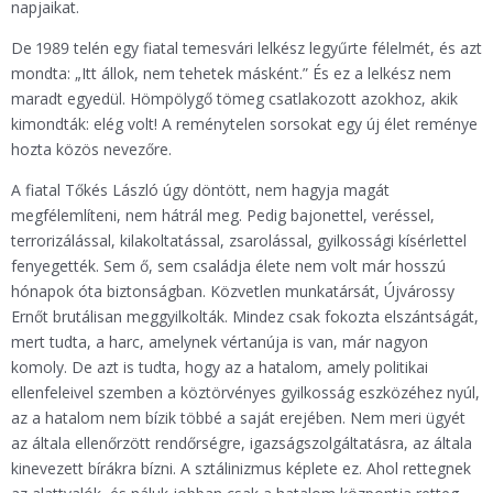
napjaikat.
De 1989 telén egy fiatal temesvári lelkész legyűrte félelmét, és azt
mondta: „Itt állok, nem tehetek másként.” És ez a lelkész nem
maradt egyedül. Hömpölygő tömeg csatlakozott azokhoz, akik
kimondták: elég volt! A reménytelen sorsokat egy új élet reménye
hozta közös nevezőre.
A fiatal Tőkés László úgy döntött, nem hagyja magát
megfélemlíteni, nem hátrál meg. Pedig bajonettel, veréssel,
terrorizálással, kilakoltatással, zsarolással, gyilkossági kísérlettel
fenyegették. Sem ő, sem családja élete nem volt már hosszú
hónapok óta biztonságban. Közvetlen munkatársát, Újvárossy
Ernőt brutálisan meggyilkolták. Mindez csak fokozta elszántságát,
mert tudta, a harc, amelynek vértanúja is van, már nagyon
komoly. De azt is tudta, hogy az a hatalom, amely politikai
ellenfeleivel szemben a köztörvényes gyilkosság eszközéhez nyúl,
az a hatalom nem bízik többé a saját erejében. Nem meri ügyét
az általa ellenőrzött rendőrségre, igazságszolgáltatásra, az általa
kinevezett bírákra bízni. A sztálinizmus képlete ez. Ahol rettegnek