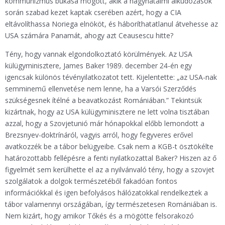
kommunizmus bukása mögött, akik a nagyhatalmi alkudozások
során szabad kezet kaptak cserében azért, hogy a CIA
eltávolíthassa Noriega elnököt, és háboríthatatlanul átvehesse az
USA számára Panamát, ahogy azt Ceausescu hitte?
Tény, hogy vannak elgondolkoztató körülmények. Az USA
külügyminisztere, James Baker 1989. december 24-én egy
igencsak különös tévényilatkozatot tett. Kijelentette: „az USA-nak
semminemű ellenvetése nem lenne, ha a Varsói Szerződés
szükségesnek ítélné a beavatkozást Romániában.” Tekintsük
kizártnak, hogy az USA külügyminisztere ne lett volna tisztában
azzal, hogy a Szovjetunió már hónapokkal előbb lemondott a
Brezsnyev-doktrínáról, vagyis arról, hogy fegyveres erővel
avatkozzék be a tábor belügyeibe. Csak nem a KGB-t ösztökélte
határozottabb fellépésre a fenti nyilatkozattal Baker? Hiszen az ő
figyelmét sem kerülhette el az a nyilvánvaló tény, hogy a szovjet
szolgálatok a dolgok természetéből fakadóan fontos
információkkal és igen befolyásos hálózatokkal rendelkeztek a
tábor valamennyi országában, így természetesen Romániában is.
Nem kizárt, hogy amikor Tőkés és a mögötte felsorakozó