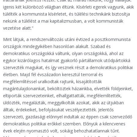
igenis két különböző világban éltünk. Kísérleti egerek vagyunk, akik
túlélték a kommunista kísérletet, és túlélési technikánk biztosítja
nekünk a túlélést a mai kapitalizmusban, a volt kommunisták
vezetése alatt.”
Mint látjuk, a rendszerváltozás utáni évtized a posztkommunista
országok mindegyikében hasonlóan alakult. Szabad és
demokratikus országokká váltunk, olyan országokká, ahol az
egykor kizárólagos hatalmat gyakorló pártállamok utódpártokká
szervezték magukat, és így vesznek részt a demokratikus politikai
életben. Majd fél évszázadon keresztül terrorral és
megfélemlítéssel uralkodtak rajtunk, kisajátították
magántulajdonainkat, beköltöztek házainkba, elvették földjeinket,
eltiporták szervezeteinket, elhallgattatták, megfélemlítették,
üldözték, megalázták, meggyilkolták azokat, akik az útjukban
álltak, érdekeiket, befolyásukat veszélyeztették. Jelentős
szervezeti, gazdasági előnnyel indultak az éppen csak szerveződő
demokratikus politikai erőkkel szemben. Előnyük a kilencvenes
évek elején nyomasztó volt, sokáig behozhatatlannak tűnt.