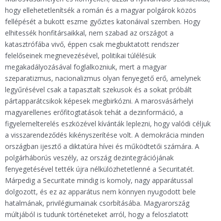
hogy ellehetetlenítsék a román és a magyar polgárok közös
fellépését a bukott eszme győztes katonáival szemben. Hogy
elhitessék honfitársaikkal, nem szabad az országot a
katasztrófába vivő, éppen csak megbuktatott rendszer
felelőseinek megnevezésével, politikai túlélésük
megakadályozásával foglalkozniuk, mert a magyar
szeparatizmus, nacionalizmus olyan fenyegető erő, amelynek
legyűrésével csak a tapasztalt szekusok és a sokat próbált
pártapparátcsikok képesek megbirkózni. A marosvásárhelyi
magyarellenes erőfitogtatások tehát a dezinformáció, a
figyelemelterelés eszközével kívánták leplezni, hogy valódi céljuk
a visszarendeződés kikényszerítése volt. A demokrácia minden
országban ijesztő a diktatúra hívei és működtetői számára. A
polgárháborús veszély, az ország dezintegrációjának
fenyegetésével tették újra nélkülözhetetlenné a Securitatét.
Márpedig a Securitate mindig is komoly, nagy apparátussal
dolgozott, és ez az apparátus nem könnyen nyugodott bele
hatalmának, privilégiumainak csorbításába. Magyarország
múltjából is tudunk történeteket arról, hogy a feloszlatott