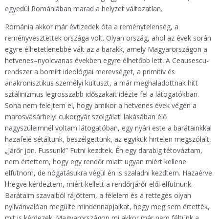
egyedül Romániában marad a helyzet változatlan.
Románia akkor már évtizedek óta a reménytelenség, a
reményvesztettek országa volt. Olyan ország, ahol az évek során
egyre élhetetlenebbé vált az a barakk, amely Magyarországon a
hetvenes–nyolcvanas években egyre élhetőbb lett. A Ceausescu-
rendszer a bornírt ideológiai merevséget, a primitív és
anakronisztikus személyi kultuszt, a már meghaladottnak hitt
sztálinizmus legrosszabb időszakait idézte fel a látogatókban.
Soha nem felejtem el, hogy amikor a hetvenes évek végén a
marosvásárhelyi cukorgyár szolgálati lakásában élő
nagyszüleimnél voltam látogatóban, egy nyári este a barátainkkal
hazafelé sétáltunk, beszélgettünk, az egyikük hirtelen megszólalt:
„Járőr jön. Fussunk!” Futni kezdtek. Én egy darabig tétováztam,
nem értettem, hogy egy rendőr miatt ugyan miért kellene
elfutnom, de nógatásukra végül én is szaladni kezdtem. Hazaérve
lihegve kérdeztem, miért kellett a rendőrjárőr elől elfutnunk.
Barátaim szavaiból rájöttem, a félelem és a rettegés olyan
nyilvánvalóan megülte mindennapjaikat, hogy meg sem értették,
mit is kérdezek. Magyarországon mi akkor már nem féltünk a