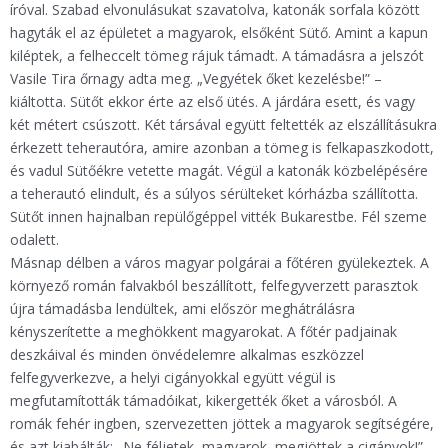
íróval. Szabad elvonulásukat szavatolva, katonák sorfala között
hagyták el az épületet a magyarok, elsőként Sütő. Amint a kapun
kiléptek, a felheccelt tömeg rájuk támadt. A támadásra a jelszót
Vasile Tira őrnagy adta meg. „Vegyétek őket kezelésbe!” –
kiáltotta. Sütőt ekkor érte az első ütés. A járdára esett, és vagy
két métert csúszott. Két társával együtt feltették az elszállításukra
érkezett teherautóra, amire azonban a tömeg is felkapaszkodott,
és vadul Sütőékre vetette magát. Végül a katonák közbelépésére
a teherautó elindult, és a súlyos sérülteket kórházba szállította.
Sütőt innen hajnalban repülőgéppel vitték Bukarestbe. Fél szeme
odalett.
Másnap délben a város magyar polgárai a főtéren gyülekeztek. A
környező román falvakból beszállított, felfegyverzett parasztok
újra támadásba lendültek, ami először meghátrálásra
kényszerítette a meghökkent magyarokat. A főtér padjainak
deszkáival és minden önvédelemre alkalmas eszközzel
felfegyverkezve, a helyi cigányokkal együtt végül is
megfutamították támadóikat, kikergették őket a városból. A
romák fehér ingben, szervezetten jöttek a magyarok segítségére,
és azt kiabálták: „Ne féljetek, magyarok, megjöttek a cigányok!”