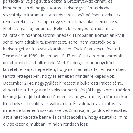
pártfőtitkár végleg sutba dobta a Brezsnyev-doktrínát, és
lemondott arról, hogy a Vörös Hadseregre támaszkodva
szavatolja a kommunista rendszerek továbbélését, ezeknek a
rendszereknek a létalapja egy szemvillanás alatt semmivé vált.
Eljött az igazság pillanata. Békés, bársonyos forradalmak
zajlottak mindenhol. Örömünnepek. Európában Románián kívül
sehol nem adtak ki tűzparancsot, sehol nem vetették be a
hadsereget a változást akarók ellen. Csak Ceausescu lövetett
Temesváron 1989. december 16–17-én. Csak a román városok
utcáit borították holttestek. Mert ő addigra már annyi bűnt
követett el saját népe ellen, hogy nem adhatta fel. Annyi embert
tartott rettegésben, hogy félelmében mindenre képes volt.
December 21-re nagygyűlést hirdetett a bukaresti Palota térre,
abban bízva, hogy a már sokszor bevált és jól begyakorolt módon
bizonyítja majd: hatalma töretlen, és hogy arrafelé, a Kárpátokon
túl a helyzet továbbra is változatlan. És valóban, az óvatos és
mindenre kiterjedő szekus szervezőmunka, a gondos előkészítés
azt a hitet keltette benne és tanácsadóiban, hogy ezúttal is, mint
oly sokszor a múltban, minden rendben lesz.