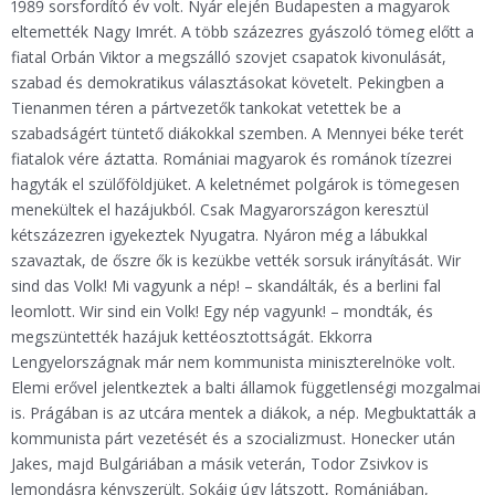
1989 sorsfordító év volt. Nyár elején Budapesten a magyarok
eltemették Nagy Imrét. A több százezres gyászoló tömeg előtt a
fiatal Orbán Viktor a megszálló szovjet csapatok kivonulását,
szabad és demokratikus választásokat követelt. Pekingben a
Tienanmen téren a pártvezetők tankokat vetettek be a
szabadságért tüntető diákokkal szemben. A Mennyei béke terét
fiatalok vére áztatta. Romániai magyarok és románok tízezrei
hagyták el szülőföldjüket. A keletnémet polgárok is tömegesen
menekültek el hazájukból. Csak Magyarországon keresztül
kétszázezren igyekeztek Nyugatra. Nyáron még a lábukkal
szavaztak, de őszre ők is kezükbe vették sorsuk irányítását. Wir
sind das Volk! Mi vagyunk a nép! – skandálták, és a berlini fal
leomlott. Wir sind ein Volk! Egy nép vagyunk! – mondták, és
megszüntették hazájuk kettéosztottságát. Ekkorra
Lengyelországnak már nem kommunista miniszterelnöke volt.
Elemi erővel jelentkeztek a balti államok függetlenségi mozgalmai
is. Prágában is az utcára mentek a diákok, a nép. Megbuktatták a
kommunista párt vezetését és a szocializmust. Honecker után
Jakes, majd Bulgáriában a másik veterán, Todor Zsivkov is
lemondásra kényszerült. Sokáig úgy látszott, Romániában,