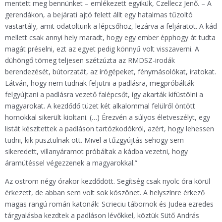
mentett meg bennünket – emlékezett egyikük, Czellecz Jenő. – A
gerendákon, a bejárati ajtó felett állt egy hatalmas tűzoltó
vastartály, amit odatoltunk a lépcsőhöz, lezárva a feljáratot. A kád
mellett csak annyi hely maradt, hogy egy ember épphogy át tudta
magát préselni, ezt az egyet pedig könnyű volt visszaverni. A
dühöngő tömeg teljesen szétzúzta az RMDSZ-irodák
berendezését, bútorzatát, az írógépeket, fénymásolókat, iratokat.
Látván, hogy nem tudnak feljutni a padlásra, megpróbálták
felgyújtani a padlásra vezető falépcsőt, így akarták kifüstölni a
magyarokat. A kezdődő tüzet két alkalommal felülről öntött
homokkal sikerült kioltani. (…) Érezvén a súlyos életveszélyt, egy
listát készítettek a padláson tartózkodókról, azért, hogy lehessen
tudni, kik pusztulnak ott. Mivel a tűzgyújtás sehogy sem
sikeredett, villanyáramot próbáltak a kádba vezetni, hogy
áramütéssel végezzenek a magyarokkal.”
Az ostrom négy órakor kezdődött. Segítség csak nyolc óra körül
érkezett, de abban sem volt sok köszönet. A helyszínre érkező
magas rangú román katonák: Scrieciu tábornok és Judea ezredes
tárgyalásba kezdtek a padláson lévőkkel, köztük Sütő András