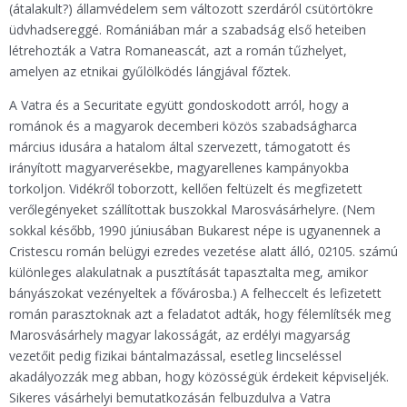
(átalakult?) államvédelem sem változott szerdáról csütörtökre
üdvhadsereggé. Romániában már a szabadság első heteiben
létrehozták a Vatra Romaneascát, azt a román tűzhelyet,
amelyen az etnikai gyűlölködés lángjával főztek.
A Vatra és a Securitate együtt gondoskodott arról, hogy a
románok és a magyarok decemberi közös szabadságharca
március idusára a hatalom által szervezett, támogatott és
irányított magyarverésekbe, magyarellenes kampányokba
torkoljon. Vidékről toborzott, kellően feltüzelt és megfizetett
verőlegényeket szállítottak buszokkal Marosvásárhelyre. (Nem
sokkal később, 1990 júniusában Bukarest népe is ugyanennek a
Cristescu román belügyi ezredes vezetése alatt álló, 02105. számú
különleges alakulatnak a pusztítását tapasztalta meg, amikor
bányászokat vezényeltek a fővárosba.) A felheccelt és lefizetett
román parasztoknak azt a feladatot adták, hogy félemlítsék meg
Marosvásárhely magyar lakosságát, az erdélyi magyarság
vezetőit pedig fizikai bántalmazással, esetleg lincseléssel
akadályozzák meg abban, hogy közösségük érdekeit képviseljék.
Sikeres vásárhelyi bemutatkozásán felbuzdulva a Vatra