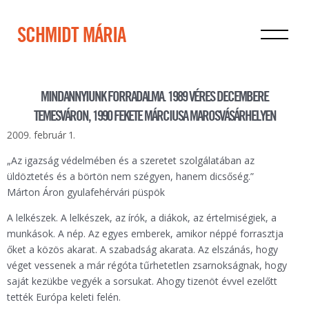
SCHMIDT MÁRIA
MINDANNYIUNK FORRADALMA. 1989 VÉRES DECEMBERE
TEMESVÁRON, 1990 FEKETE MÁRCIUSA MAROSVÁSÁRHELYEN
2009. február 1.
„Az igazság védelmében és a szeretet szolgálatában az
üldöztetés és a börtön nem szégyen, hanem dicsőség.”
Márton Áron gyulafehérvári püspök
A lelkészek. A lelkészek, az írók, a diákok, az értelmiségiek, a
munkások. A nép. Az egyes emberek, amikor néppé forrasztja
őket a közös akarat. A szabadság akarata. Az elszánás, hogy
véget vessenek a már régóta tűrhetetlen zsarnokságnak, hogy
saját kezükbe vegyék a sorsukat. Ahogy tizenöt évvel ezelőtt
tették Európa keleti felén.