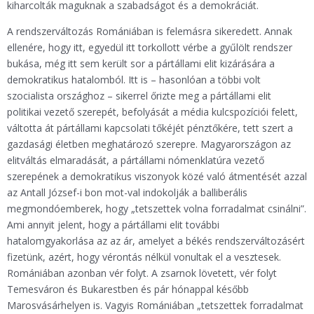
kiharcolták maguknak a szabadságot és a demokráciát.
A rendszerváltozás Romániában is felemásra sikeredett. Annak
ellenére, hogy itt, egyedül itt torkollott vérbe a gyűlölt rendszer
bukása, még itt sem került sor a pártállami elit kizárására a
demokratikus hatalomból. Itt is – hasonlóan a többi volt
szocialista országhoz – sikerrel őrizte meg a pártállami elit
politikai vezető szerepét, befolyását a média kulcspozíciói felett,
váltotta át pártállami kapcsolati tőkéjét pénztőkére, tett szert a
gazdasági életben meghatározó szerepre. Magyarországon az
elitváltás elmaradását, a pártállami nómenklatúra vezető
szerepének a demokratikus viszonyok közé való átmentését azzal
az Antall József-i bon mot-val indokolják a balliberális
megmondóemberek, hogy „tetszettek volna forradalmat csinálni”.
Ami annyit jelent, hogy a pártállami elit további
hatalomgyakorlása az az ár, amelyet a békés rendszerváltozásért
fizetünk, azért, hogy vérontás nélkül vonultak el a vesztesek.
Romániában azonban vér folyt. A zsarnok lövetett, vér folyt
Temesváron és Bukarestben és pár hónappal később
Marosvásárhelyen is. Vagyis Romániában „tetszettek forradalmat