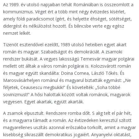
Az 1989. év utolsó napjaiban tehát Romániában is összeomlott a
kommunizmus. Véget ért a több mint négy évtizedes kísérlet,
amely földi paradicsomot ígért, és helyette éhséget, sötétséget,
didergést és nélkülözést hozott. És bilincsbe verte egy egész
nemzet lelkét.
Tizenöt esztendővel ezelőtt, 1989 utolsó heteiben egyet akart
román és magyar. Szabadságot és demokráciát. A zsarnoki
rendszer bukását. A vegyes lakosságú Temesvár magyar polgárai
mellett ott álltak a város román polgárai is. Kolozsvárott román
és magyar együtt skandálta: Doina Cornea, László Tőkés. És
Marosvásárhelyen románul és magyarul biztatták egymást: „Ne
féljetek, Ceausescu megbukik!” És követelték: „Soha többé
sovinizmust!” A hősi halottak között voltak románok, magyarok
vegyesen. Egyet akartak, együtt akarták.
A zsarnok elpusztult. Rendszere romba dőlt. S alig telt el pár hét,
és a magyarra támadt a román. Az évtizedeken keresztül szított
magyarellenes uszítás azonnal erőszakba torkollt, amint a magyar
kisebbség síkraszállt demokratikus jogaiért. Anyanyelvi oktatást,