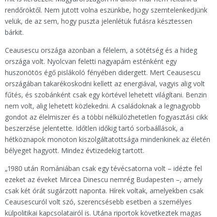
rendőröktől. Nem jutott volna eszünkbe, hogy szemtelenkedjünk
velük, de az sem, hogy puszta jelenlétük futásra késztessen
bárkit.
Ceausescu országa azonban a félelem, a sötétség és a hideg
országa volt. Nyolcvan feletti nagyapám esténként egy
huszonötös égő pislákoló fényében didergett. Mert Ceausescu
országában takarékoskodni kellett az energiával, vagyis alig volt
fűtés, és szobánként csak egy körtével lehetett világítani. Benzin
nem volt, alig lehetett közlekedni. A családoknak a legnagyobb
gondot az élelmiszer és a többi nélkülözhetetlen fogyasztási cikk
beszerzése jelentette. Időtlen időkig tartó sorbaállások, a
hétköznapok monoton kiszolgáltatottsága mindenkinek az életén
bélyeget hagyott. Mindez évtizedekig tartott.
„1980 után Romániában csak egy tévécsatorna volt – idézte fel
ezeket az éveket Mircea Dinescu nemrég Budapesten –, amely
csak két órát sugárzott naponta. Hírek voltak, amelyekben csak
Ceausescuról volt szó, szerencsésebb esetben a személyes
külpolitikai kapcsolatairól is. Utána riportok következtek magas