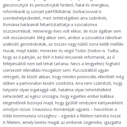
glasznosztyot és peresztrojkát hirdető, fiatal és energikus,
reformbarát új szovjet pártfőtitkárral, Gorbacsovval is
szembehelyezkedett, mert önhittségében arra számított,
Románia határainál feltartóztathatja a szocializmus
öszszeomlását. Hetvenegy éves volt ekkor, de esze ágában sem
volt visszavonulni. Még akkor sem, amikor a szocialista táborban
uralkodó gerontokraták, az összes nagy túlélő sorra kidőlt mellőle.
Husak, majd Kádár, Honecker és végül Todor Zsivkov is. Tudta,
hogy az ő pártján, az RKP-n belül nincsenek reformerek, az ő
fellépésüktől nem kell tehát tartania. Nincs a lengyelhez fogható
szervezett ellenállási mozgalom sem. Puccsistáktól ugyan
rettegett, de bízott abban, hogy minden potenciális ellenfelét még
időben a partvonalon kívülre szorította. Arra nem számított, hogy
helyzete olyan ingataggá vált, hatalma olyan tehertételként
nehezedett az egész országra, hogy egyetlen ember kiállása
elegendőnek bizonyul majd, hogy gyűlölt rendszere kártyavárként
omoljon össze. Ceausescu Romániáját ugyanis – hasonlóan a
többi kommunista országhoz – egyedül a félelem tartotta össze.
A félelem, amely beette magát az emberek zsigereibe, igazgatta