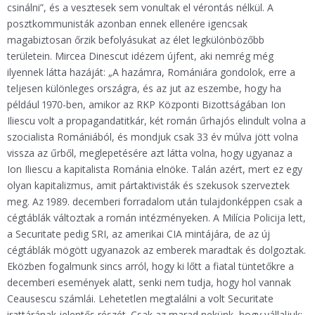
csinálni”, és a vesztesek sem vonultak el vérontás nélkül. A
posztkommunisták azonban ennek ellenére igencsak
magabiztosan őrzik befolyásukat az élet legkülönbözőbb
területein. Mircea Dinescut idézem újfent, aki nemrég még
ilyennek látta hazáját: „A hazámra, Romániára gondolok, erre a
teljesen különleges országra, és az jut az eszembe, hogy ha
például 1970-ben, amikor az RKP Központi Bizottságában Ion
Iliescu volt a propagandatitkár, két román űrhajós elindult volna a
szocialista Romániából, és mondjuk csak 33 év múlva jött volna
vissza az űrből, meglepetésére azt látta volna, hogy ugyanaz a
Ion Iliescu a kapitalista Románia elnöke. Talán azért, mert ez egy
olyan kapitalizmus, amit pártaktivisták és szekusok szerveztek
meg. Az 1989. decemberi forradalom után tulajdonképpen csak a
cégtáblák változtak a román intézményeken. A Milícia Policija lett,
a Securitate pedig SRI, az amerikai CIA mintájára, de az új
cégtáblák mögött ugyanazok az emberek maradtak és dolgoztak.
Eközben fogalmunk sincs arról, hogy ki lőtt a fiatal tüntetőkre a
decemberi események alatt, senki nem tudja, hogy hol vannak
Ceausescu számlái. Lehetetlen megtalálni a volt Securitate
irattárának jelentős részét. Csak az marad nekünk, hogy vállaljuk: