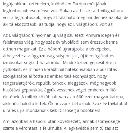
legújabbkori történelem, különösen Európa múltjának
legfontosabb eseménye volt. Sokan azt hiszik, a II. világháború
volt a legfontosabb, hogy itt található meg mindennek az oka, de
aki tájékozottabb, az tudja, hogy az I. világháború volt az.
Az I. világháború nyomán új világ született. Annyira idegen és
félelmetes világ, hogy száz év távolából sem érezzük benne
otthon magunkat. Ez a háború újrarajzolta a térképeket,
áthelyezte a világgazdaság súlypontjait, új ideológiákat és
izmusokat segített hatalomba. Mindeközben gépiesítette a
gyilkolást, és minden korábbinál hatékonyabban a pusztítás
szolgálatába állította az emberi találékonyságot, hogy
tengeralattjárók, repülők, tankok, ideggázok, még nagyobb
hatótávú géppuskák, ágyúk vessenek véget emberek milliói
életének. A milliók között ott van az a 660 ezer magyar katona,
akik hősi halottá lettek. Ők hozzánk tartoznak. Száz év távlatából
újra és újra mondanunk kell: Dicsőség a hősöknek!
Ami azonban a háború után következett, annak szörnyűsége
szinte a vérontást is felülmúlta. A legkevésbé sem túlzás azt