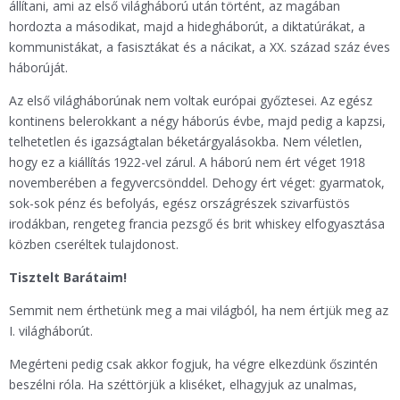
állítani, ami az első világháború után történt, az magában
hordozta a másodikat, majd a hidegháborút, a diktatúrákat, a
kommunistákat, a fasisztákat és a nácikat, a XX. század száz éves
háborúját.
Az első világháborúnak nem voltak európai győztesei. Az egész
kontinens belerokkant a négy háborús évbe, majd pedig a kapzsi,
telhetetlen és igazságtalan béketárgyalásokba. Nem véletlen,
hogy ez a kiállítás 1922-vel zárul. A háború nem ért véget 1918
novemberében a fegyvercsönddel. Dehogy ért véget: gyarmatok,
sok-sok pénz és befolyás, egész országrészek szivarfüstös
irodákban, rengeteg francia pezsgő és brit whiskey elfogyasztása
közben cseréltek tulajdonost.
Tisztelt Barátaim!
Semmit nem érthetünk meg a mai világból, ha nem értjük meg az
I. világháborút.
Megérteni pedig csak akkor fogjuk, ha végre elkezdünk őszintén
beszélni róla. Ha széttörjük a kliséket, elhagyjuk az unalmas,