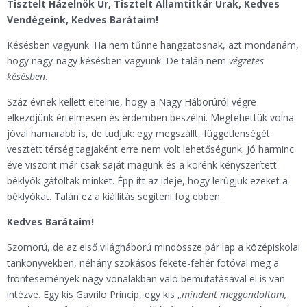
Tisztelt Házelnök Úr, Tisztelt Államtitkár Urak, Kedves
Vendégeink, Kedves Barátaim!
Késésben vagyunk. Ha nem tűnne hangzatosnak, azt mondanám,
hogy nagy-nagy késésben vagyunk. De talán nem
végzetes
késésben
.
Száz évnek kellett eltelnie, hogy a Nagy Háborúról végre
elkezdjünk értelmesen és érdemben beszélni. Megtehettük volna
jóval hamarabb is, de tudjuk: egy megszállt, függetlenségét
vesztett térség tagjaként erre nem volt lehetőségünk. Jó harminc
éve viszont már csak saját magunk és a körénk kényszerített
béklyók gátoltak minket. Épp itt az ideje, hogy lerúgjuk ezeket a
béklyókat. Talán ez a kiállítás segíteni fog ebben.
Kedves Barátaim!
Szomorú, de az első világháború mindössze pár lap a középiskolai
tankönyvekben, néhány szokásos fekete-fehér fotóval meg a
frontesemények nagy vonalakban való bemutatásával el is van
intézve. Egy kis Gavrilo Princip, egy kis „
mindent meggondoltam,