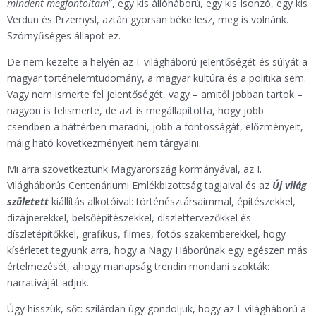
mindent megfontoltam
”, egy kis állóháború, egy kis Isonzó, egy kis
Verdun és Przemysl, aztán gyorsan béke lesz, meg is volnánk.
Szörnyűséges állapot ez.
De nem kezelte a helyén az I. világháború jelentőségét és súlyát a
magyar történelemtudomány, a magyar kultúra és a politika sem.
Vagy nem ismerte fel jelentőségét, vagy – amitől jobban tartok –
nagyon is felismerte, de azt is megállapította, hogy jobb
csendben a háttérben maradni, jobb a fontosságát, előzményeit,
máig ható következményeit nem tárgyalni.
Mi arra szövetkeztünk Magyarország kormányával, az I.
Világháborús Centenáriumi Emlékbizottság tagjaival és az
Új világ
született
kiállítás alkotóival: történésztársaimmal, építészekkel,
dizájnerekkel, belsőépítészekkel, díszlettervezőkkel és
díszletépítőkkel, grafikus, filmes, fotós szakemberekkel, hogy
kísérletet tegyünk arra, hogy a Nagy Háborúnak egy egészen más
értelmezését, ahogy manapság trendin mondani szokták:
narratíváját adjuk.
Úgy hisszük, sőt: szilárdan úgy gondoljuk, hogy az I. világháború a