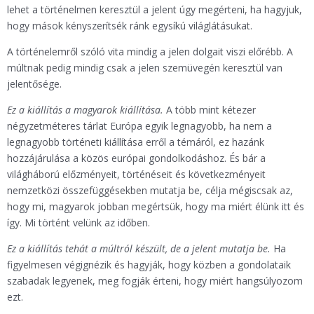
lehet a történelmen keresztül a jelent úgy megérteni, ha hagyjuk,
hogy mások kényszerítsék ránk egysíkú világlátásukat.
A történelemről szóló vita mindig a jelen dolgait viszi előrébb. A
múltnak pedig mindig csak a jelen szemüvegén keresztül van
jelentősége.
Ez a kiállítás a magyarok kiállítása.
A több mint kétezer
négyzetméteres tárlat Európa egyik legnagyobb, ha nem a
legnagyobb történeti kiállítása erről a témáról, ez hazánk
hozzájárulása a közös európai gondolkodáshoz. És bár a
világháború előzményeit, történéseit és következményeit
nemzetközi összefüggésekben mutatja be, célja mégiscsak az,
hogy mi, magyarok jobban megértsük, hogy ma miért élünk itt és
így. Mi történt velünk az időben.
Ez a kiállítás tehát a múltról készült, de a jelent mutatja be.
Ha
figyelmesen végignézik és hagyják, hogy közben a gondolataik
szabadak legyenek, meg fogják érteni, hogy miért hangsúlyozom
ezt.