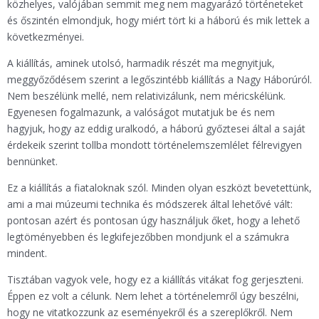
közhelyes, valójában semmit meg nem magyarázó történeteket
és őszintén elmondjuk, hogy miért tört ki a háború és mik lettek a
következményei.
A kiállítás, aminek utolsó, harmadik részét ma megnyitjuk,
meggyőződésem szerint a legőszintébb kiállítás a Nagy Háborúról.
Nem beszélünk mellé, nem relativizálunk, nem méricskélünk.
Egyenesen fogalmazunk, a valóságot mutatjuk be és nem
hagyjuk, hogy az eddig uralkodó, a háború győztesei által a saját
érdekeik szerint tollba mondott történelemszemlélet félrevigyen
bennünket.
Ez a kiállítás a fiataloknak szól. Minden olyan eszközt bevetettünk,
ami a mai múzeumi technika és módszerek által lehetővé vált:
pontosan azért és pontosan úgy használjuk őket, hogy a lehető
legtöményebben és legkifejezőbben mondjunk el a számukra
mindent.
Tisztában vagyok vele, hogy ez a kiállítás vitákat fog gerjeszteni.
Éppen ez volt a célunk. Nem lehet a történelemről úgy beszélni,
hogy ne vitatkozzunk az eseményekről és a szereplőkről. Nem