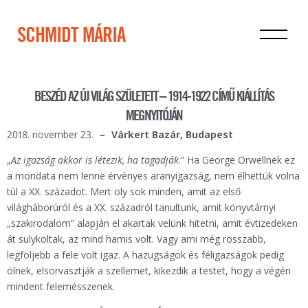
SCHMIDT MÁRIA
BESZÉD AZ ÚJ VILÁG SZÜLETETT – 1914-1922 CÍMŰ KIÁLLÍTÁS
MEGNYITÓJÁN
2018. november 23.
Várkert Bazár, Budapest
„
Az igazság akkor is létezik, ha tagadják
.” Ha George Orwellnek ez
a mondata nem lenne érvényes aranyigazság, nem élhettük volna
túl a XX. századot. Mert oly sok minden, amit az első
világháborúról és a XX. századról tanultunk, amit könyvtárnyi
„szakirodalom” alapján el akartak velünk hitetni, amit évtizedeken
át sulykoltak, az mind hamis volt. Vagy ami még rosszabb,
legföljebb a fele volt igaz. A hazugságok és féligazságok pedig
ölnek, elsorvasztják a szellemet, kikezdik a testet, hogy a végén
mindent felemésszenek.