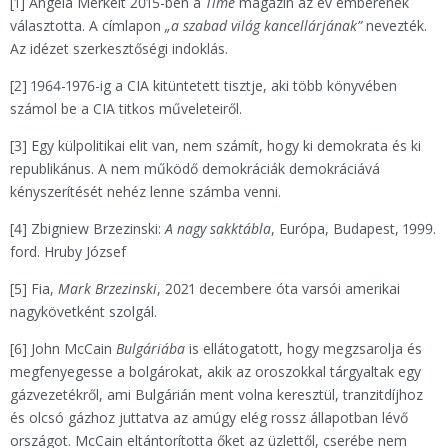
[1] Angela Merkelt 2015-ben a
Time
magazin az év emberének
választotta. A címlapon
„a szabad világ kancellárjának”
nevezték.
Az idézet szerkesztőségi indoklás.
[2] 1964-1976-ig a CIA kitüntetett tisztje, aki több könyvében
számol be a CIA titkos műveleteiről.
[3] Egy külpolitikai elit van, nem számít, hogy ki demokrata és ki
republikánus. A nem működő demokráciák demokráciává
kényszerítését nehéz lenne számba venni.
[4] Zbigniew Brzezinski:
A nagy sakktábla
, Európa, Budapest, 1999.
ford. Hruby József
[5] Fia,
Mark Brzezinski
, 2021 decembere óta varsói amerikai
nagykövetként szolgál.
[6] John McCain
Bulgáriába
is ellátogatott, hogy megzsarolja és
megfenyegesse a bolgárokat, akik az oroszokkal tárgyaltak egy
gázvezetékről, ami Bulgárián ment volna keresztül, tranzitdíjhoz
és olcsó gázhoz juttatva az amúgy elég rossz állapotban lévő
országot. McCain eltántorította őket az üzlettől, cserébe nem