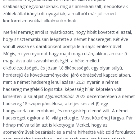
szabadságmegvonásoknak, míg az amerikanizált, neobolsevik
zöldek által irányított nyugatiak, a múltból már jól ismert
konformizmusukkal alkalmazkodnak.
Merkel nemrég arról is nyilatkozott, hogy hibát követett el azzal,
hogy szisztematikusan leépítette a német hadsereget. Két éve
vonult vissza és darabonként bontja le a saját emlékművét!
Mégis, milyen nyomot hagy majd maga után, akkor, amikor ő
maga ássa alá szavahihetőségét, a béke melletti
elkötelezettségét, és józan ítélőképességét egy olyan súlyú,
horderejű és következményekkel járó döntésével kapcsolatban,
mint a német hadsereg lenullázása? 2021 nyarán a német
hadsereg megfelelő logisztikai képesség híján képtelen volt
kimenteni a sajátjait
Afganisztánból
! 2022 decemberében a német
hadsereg 18 szuperpáncélosa, a teljes készlet (!) egy
hadgyakorlaton lerobbant, és mozgásképtelenné vált. A német
hadsereget egykor a fél világ rettegte. Most közröhej tárgya. Pár
hónap múlva talán azt is kikotyogja Merkel, hogy az
atomerőművek bezárását és a mára hírhedtté vált zöld fordulatot