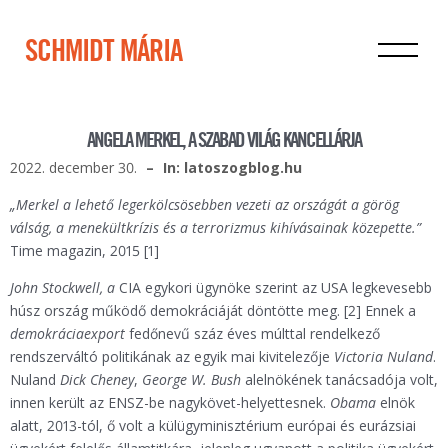
SCHMIDT MÁRIA
ANGELA MERKEL, A SZABAD VILÁG KANCELLÁRJA
2022. december 30.
In: latoszogblog.hu
„Merkel a lehető legerkölcsösebben vezeti az országát a görög
válság, a menekültkrízis és a terrorizmus kihívásainak közepette.”
Time magazin, 2015 [1]
John Stockwell, a
CIA egykori ügynöke szerint az USA legkevesebb
húsz ország működő demokráciáját döntötte meg. [2] Ennek a
demokráciaexport
fedőnevű száz éves múlttal rendelkező
rendszerváltó politikának az egyik mai kivitelezője
Victoria Nuland
.
Nuland
Dick Cheney
,
George W. Bush
alelnökének tanácsadója volt,
innen került az ENSZ-be nagykövet-helyettesnek.
Obama
elnök
alatt, 2013-tól, ő volt a külügyminisztérium európai és eurázsiai