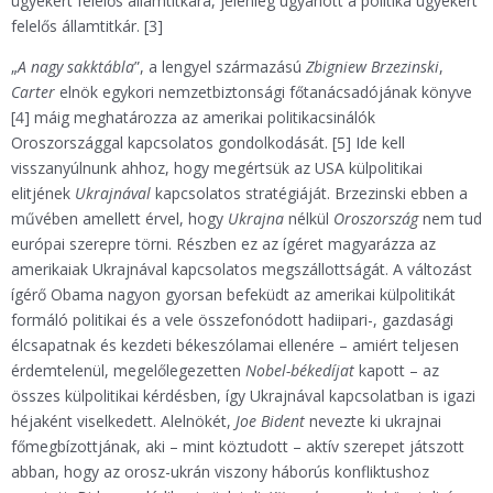
ügyekért felelős államtitkára, jelenleg ugyanott a politika ügyekért
felelős államtitkár. [3]
„
A nagy sakktábla
”, a lengyel származású
Zbigniew Brzezinski
,
Carter
elnök egykori nemzetbiztonsági főtanácsadójának könyve
[4] máig meghatározza az amerikai politikacsinálók
Oroszországgal kapcsolatos gondolkodását. [5] Ide kell
visszanyúlnunk ahhoz, hogy megértsük az USA külpolitikai
elitjének
Ukrajnával
kapcsolatos stratégiáját. Brzezinski ebben a
művében amellett érvel, hogy
Ukrajna
nélkül
Oroszország
nem tud
európai szerepre törni. Részben ez az ígéret magyarázza az
amerikaiak Ukrajnával kapcsolatos megszállottságát. A változást
ígérő Obama nagyon gyorsan befeküdt az amerikai külpolitikát
formáló politikai és a vele összefonódott hadiipari-, gazdasági
élcsapatnak és kezdeti békeszólamai ellenére – amiért teljesen
érdemtelenül, megelőlegezetten
Nobel-békedíjat
kapott – az
összes külpolitikai kérdésben, így Ukrajnával kapcsolatban is igazi
héjaként viselkedett. Alelnökét,
Joe Bident
nevezte ki ukrajnai
főmegbízottjának, aki – mint köztudott – aktív szerepet játszott
abban, hogy az orosz-ukrán viszony háborús konfliktushoz