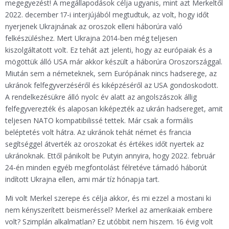
megegyezést! A megállapodások célja ugyanis, mint azt Merkeltől
2022. december 17-i interjújából megtudtuk, az volt, hogy időt
nyerjenek Ukrajnának az oroszok elleni háborúra való
felkészüléshez. Mert Ukrajna 2014-ben még teljesen
kiszolgáltatott volt. Ez tehát azt jelenti, hogy az európaiak és a
mögöttük álló USA már akkor készült a háborúra Oroszországgal.
Miután sem a németeknek, sem Európának nincs hadserege, az
ukránok felfegyverzéséről és kiképzéséről az USA gondoskodott.
A rendelkezésükre álló nyolc év alatt az angolszászok állig
felfegyverezték és alaposan kiképezték az ukrán hadsereget, amit
teljesen NATO kompatibilissé tettek. Már csak a formális
beléptetés volt hátra. Az ukránok tehát német és francia
segítséggel átverték az oroszokat és értékes időt nyertek az
ukránoknak. Ettől pánikolt be Putyin annyira, hogy 2022. február
24-én minden egyéb megfontolást félretéve támadó háborút
indított Ukrajna ellen, ami már tíz hónapja tart.
Mi volt Merkel szerepe és célja akkor, és mi ezzel a mostani ki
nem kényszerített beismeréssel? Merkel az amerikaiak embere
volt? Szimplán alkalmatlan? Ez utóbbit nem hiszem. 16 évig volt