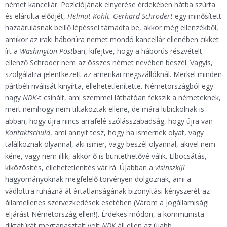
német kancellár. Pozíciójának elnyerése érdekében hátba szúrta
és elárulta elődjét,
Helmut Kohlt
.
Gerhard Schrödert
egy minősített
hazaárulásnak beillő lépéssel támadta be, akkor még ellenzékből,
amikor az iraki háborúra nemet mondó kancellár ellenében cikket
írt a
Washington Post
ban, kifejtve, hogy a háborús részvételt
ellenző Schröder nem az összes német nevében beszél. Vagyis,
szolgálatra jelentkezett az amerikai megszállóknál. Merkel minden
pártbéli riválisát kinyírta, ellehetetlenítette. Németországból egy
nagy
NDK
-t csinált, ami szemmel láthatóan fekszik a németeknek,
mert nemhogy nem tiltakoztak ellene, de mára lubickolnak is
abban, hogy újra nincs arrafelé szólásszabadság, hogy újra van
Kontaktschuld
, ami annyit tesz, hogy ha ismernek olyat, vagy
találkoznak olyannal, aki ismer, vagy beszél olyannal, akivel nem
kéne, vagy nem illik, akkor ő is büntethetővé válik. Elbocsátás,
kiközösítés, ellehetetlenítés vár rá. Újabban a
visinszkiji
hagyományoknak megfelelő törvényen dolgoznak, ami a
vádlottra ruházná át ártatlanságának bizonyítási kényszerét az
államellenes szervezkedések esetében (Várom a jogállamisági
eljárást Németország ellen!). Érdekes módon, a kommunista
diktatúrát megtapasztalt volt
NDK
áll ellen az újabb