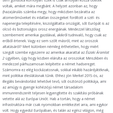
sem gondolta komolyan. Ezek is csak amolyan kósza ötletek
voltak, amiket mára megbánt. A helyzet azonban az, hogy
(haza)árulás számba megy, hogy miközben bezáratta az
atomerőműveket és irdatlan összegeket fordított a szél- és
napenergia telepítésére, kiszolgáltatta országát, sőt Európát is az
olcsó és biztonságos orosz energiának. Mindezzel látszólag
szembement amerikai gazdáival, akikről tudnivaló, hogy csak az
erőből értenek. Vagy ez sem szólt másról, mint az oroszok
altatásáról? Mert különben némileg érthetetlen, hogy miért
szegült szembe egyszerre az amerikai akarattal az
Északi Áramlat
2
ügyében, úgy hogy közben elárulta az oroszokat Minszkben és
mindezzel párhuzamosan leépítette a német hadsereget.
Számomra ez elég kockázatosnak, sokkal inkább hazárdjátéknak,
mint politikai éleslátásnak tűnik. Ehhez jön Merkel 2015-ös, az
illegális bevándorlást lehetővé tevő, sőt ösztönző politikája, ami
az amúgy is gyenge kohéziójú német társadalom
immunrendszerét teljesen legyengítette és szakítási próbának
vetette alá az Európai Uniót. Hab a tortán, hogy a német
infrastruktúra már csak nyomokban emlékeztet arra, ami egykor
volt. Hogy egyedül Európában, és talán az egész világon, még