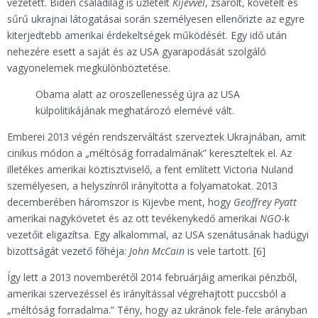
vezetett. Biden családilag is üzletelt
Kijevvel
, zsarolt, követelt és
sűrű ukrajnai látogatásai során személyesen ellenőrizte az egyre
kiterjedtebb amerikai érdekeltségek működését. Egy idő után
nehezére esett a saját és az USA gyarapodását szolgáló
vagyonelemek megkülönböztetése.
Obama alatt az oroszellenesség újra az USA
külpolitikájának meghatározó elemévé vált.
Emberei 2013 végén rendszerváltást szerveztek Ukrajnában, amit
cinikus módon a „méltóság forradalmának” kereszteltek el. Az
illetékes amerikai köztisztviselő, a fent említett Victoria Nuland
személyesen, a helyszínről irányította a folyamatokat. 2013
decemberében háromszor is Kijevbe ment, hogy
Geoffrey Pyatt
amerikai nagykövetet és az ott tevékenykedő amerikai
NGO
-k
vezetőit eligazítsa. Egy alkalommal, az USA szenátusának hadügyi
bizottságát vezető főhéja:
John McCain
is vele tartott. [6]
Így lett a 2013 novemberétől 2014 februárjáig amerikai pénzből,
amerikai szervezéssel és irányítással végrehajtott puccsból a
„méltóság forradalma.” Tény, hogy az ukránok fele-fele arányban