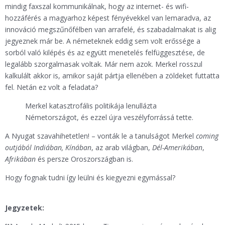
mindig faxszal kommunikálnak, hogy az internet- és wifi-
hozzáférés a magyarhoz képest fényévekkel van lemaradva, az
innováció megszűnőfélben van arrafelé, és szabadalmakat is alig
jegyeznek már be. A németeknek eddig sem volt erőssége a
sorból való kilépés és az együtt menetelés felfüggesztése, de
legalább szorgalmasak voltak. Már nem azok. Merkel rosszul
kalkulált akkor is, amikor saját pártja ellenében a zöldeket futtatta
fel. Netán ez volt a feladata?
Merkel katasztrofális politikája lenullázta
Németországot, és ezzel újra veszélyforrássá tette.
A Nyugat szavahihetetlen! – vonták le a tanulságot Merkel
coming
outjából Indiában, Kínában
, az arab világban,
Dél-Amerikában
,
Afrikában
és persze Oroszországban is.
Hogy fognak tudni így leülni és kiegyezni egymással?
Jegyzetek: