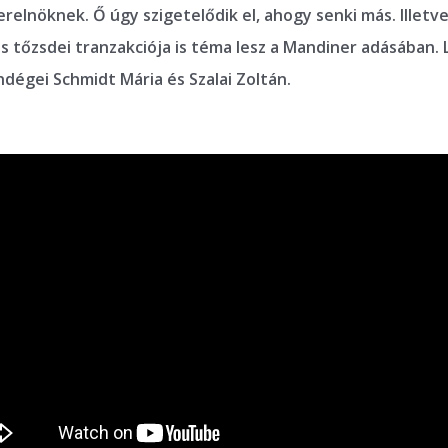
terelnöknek. Ő úgy szigetelődik el, ahogy senki más. Illet
 tőzsdei tranzakciója is téma lesz a Mandiner adásában. 
ndégei Schmidt Mária és Szalai Zoltán.