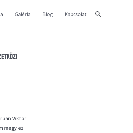
ma
Galéria
Blog
Kapcsolat
ZETKÖZI
rbán Viktor
em megy ez