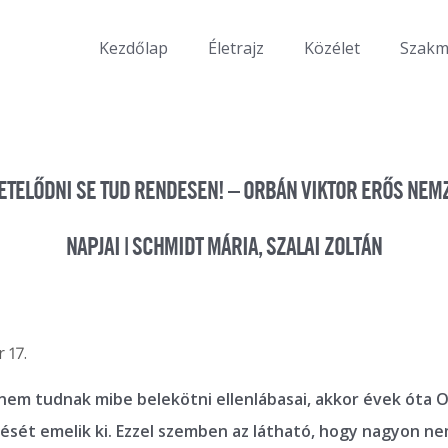
Kezdőlap
Életrajz
Közélet
Szak
ETELŐDNI SE TUD RENDESEN! – ORBÁN VIKTOR ERŐS NEM
NAPJAI | SCHMIDT MÁRIA, SZALAI ZOLTÁN
 17.
nem tudnak mibe belekötni ellenlábasai, akkor évek óta O
dését emelik ki. Ezzel szemben az látható, hogy nagyon n