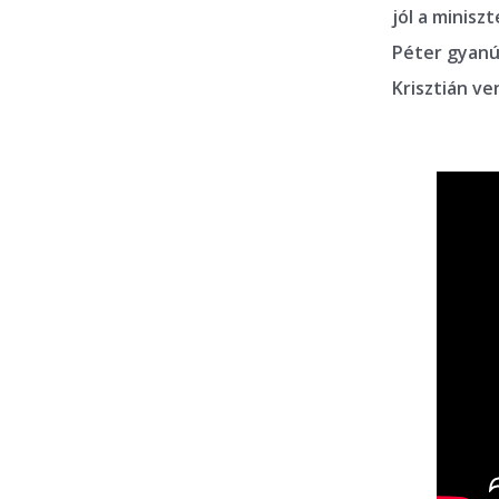
jól a minisz
Péter gyanús
Krisztián ve