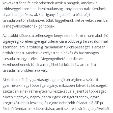
következtében felerősödhetnek azok a hangok, amelyek a
többséggel szembeni bizalmatlanság irányába hatnak. Kerülnek
olyan hangadók is, akik a cigányság sorsát a többségi
társadalomtól elkülönítve, tőlük függetlenül, illetve velük szemben
is megvalósíthatónak gondolják.
Az utóbbi időben, a tétlenségre kényszerült, létminimum alatt élő
cigányság körében gyengül tolerancia a többségi társadalommal
szemben, ami a többségi társadalom tűrőképességét is erősen
próbára teszi. Mindez veszélyezteti a békés és biztonságos
társadalmi együttélést. Megengedhető-nek illetve
kezelhetetlennek tűnik a megélhetési bűnözés, ami mára
társadalmi problémává vált.
Miközben néhány gazdaságilag pangó térségben a születő
gyermekek nagy többsége cigány, miközben falvak és községek
százaiban élnek reménytelenül leszakadva a jelentős többséget
alkotó cigányok, napról napra egyre elszigeteltebbek, egyre
szegregáltabbak lesznek, és egyre nehezebb feladat elé állítja
őket létfenntartásuk biztosítása, amit szinte kizárólag segélyekből