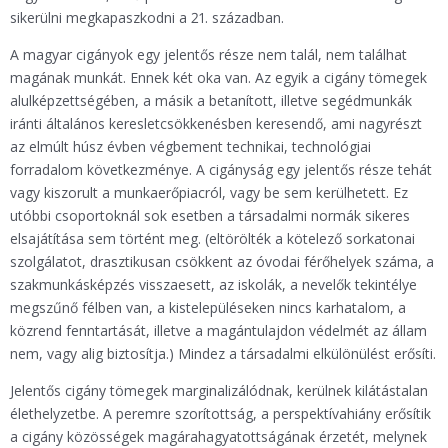
sikerülni megkapaszkodni a 21. században.
A magyar cigányok egy jelentős része nem talál, nem találhat
magának munkát. Ennek két oka van. Az egyik a cigány tömegek
alulképzettségében, a másik a betanított, illetve segédmunkák
iránti általános keresletcsökkenésben keresendő, ami nagyrészt
az elmúlt húsz évben végbement technikai, technológiai
forradalom következménye. A cigányság egy jelentős része tehát
vagy kiszorult a munkaerőpiacról, vagy be sem kerülhetett. Ez
utóbbi csoportoknál sok esetben a társadalmi normák sikeres
elsajátítása sem történt meg. (eltörölték a kötelező sorkatonai
szolgálatot, drasztikusan csökkent az óvodai férőhelyek száma, a
szakmunkásképzés visszaesett, az iskolák, a nevelők tekintélye
megszűnő félben van, a kistelepüléseken nincs karhatalom, a
közrend fenntartását, illetve a magántulajdon védelmét az állam
nem, vagy alig biztosítja.) Mindez a társadalmi elkülönülést erősíti.
Jelentős cigány tömegek marginalizálódnak, kerülnek kilátástalan
élethelyzetbe. A peremre szorítottság, a perspektívahiány erősítik
a cigány közösségek magárahagyatottságának érzetét, melynek