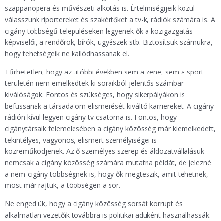
szappanopera és művészeti alkotás is. Értelmiségijeik közül
válasszunk riportereket és szakértőket a tv-k, rádiók számára is. A
cigány többségű településeken legyenek ők a közigazgatás
képviselői, a rendőrök, bírók, ügyészek stb. Biztosítsuk számukra,
hogy tehetségeik ne kallódhassanak el.
Tűrhetetlen, hogy az utóbbi években sem a zene, sem a sport
területén nem emelkedtek ki soraikból jelentős számban
kiválóságok. Fontos és szükséges, hogy sikerpályákon is
befussanak a társadalom elismerését kiváltó karriereket. A cigány
rádión kívül legyen cigány tv csatorna is. Fontos, hogy
cigánytársaik felemelésében a cigány közösség már kiemelkedett,
tekintélyes, vagyonos, elismert személyiségei is
közreműködjenek. Az ő személyes szerep és áldozatvállalásuk
nemcsak a cigány közösség számára mutatna példát, de jelezné
a nem-cigány többségnek is, hogy ők megteszik, amit tehetnek,
most már rajtuk, a többségen a sor.
Ne engedjük, hogy a cigány közösség sorsát korrupt és
alkalmatlan vezetőik továbbra is politikai aduként használhassák.