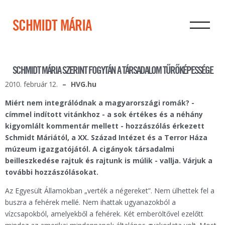
SCHMIDT MÁRIA
SCHMIDT MÁRIA SZERINT FOGYTÁN A TÁRSADALOM TŰRŐKÉPESSÉGE
2010. február 12.
HVG.hu
Miért nem integrálódnak a magyarországi romák? -
címmel indított vitánkhoz - a sok értékes és a néhány
kigyomlált kommentár mellett - hozzászólás érkezett
Schmidt Máriától, a XX. Század Intézet és a Terror Háza
múzeum igazgatójától. A cigányok társadalmi
beilleszkedése rajtuk és rajtunk is múlik - vallja. Várjuk a
további hozzászólásokat.
Az Egyesült Államokban „verték a négereket”. Nem ülhettek fel a
buszra a fehérek mellé. Nem ihattak ugyanazokból a
vízcsapokból, amelyekből a fehérek. Két emberöltővel ezelőtt