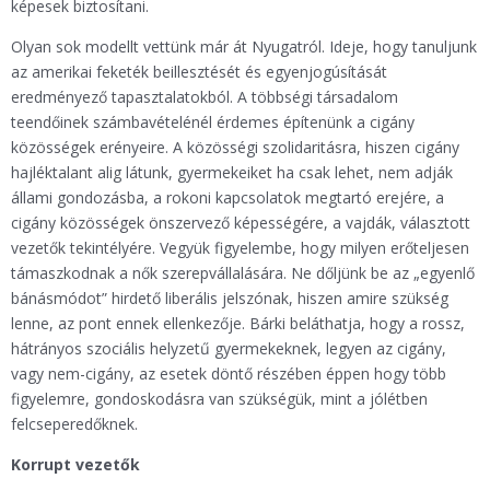
képesek biztosítani.
Olyan sok modellt vettünk már át Nyugatról. Ideje, hogy tanuljunk
az amerikai feketék beillesztését és egyenjogúsítását
eredményező tapasztalatokból. A többségi társadalom
teendőinek számbavételénél érdemes építenünk a cigány
közösségek erényeire. A közösségi szolidaritásra, hiszen cigány
hajléktalant alig látunk, gyermekeiket ha csak lehet, nem adják
állami gondozásba, a rokoni kapcsolatok megtartó erejére, a
cigány közösségek önszervező képességére, a vajdák, választott
vezetők tekintélyére. Vegyük figyelembe, hogy milyen erőteljesen
támaszkodnak a nők szerepvállalására. Ne dőljünk be az „egyenlő
bánásmódot” hirdető liberális jelszónak, hiszen amire szükség
lenne, az pont ennek ellenkezője. Bárki beláthatja, hogy a rossz,
hátrányos szociális helyzetű gyermekeknek, legyen az cigány,
vagy nem-cigány, az esetek döntő részében éppen hogy több
figyelemre, gondoskodásra van szükségük, mint a jólétben
felcseperedőknek.
Korrupt vezetők