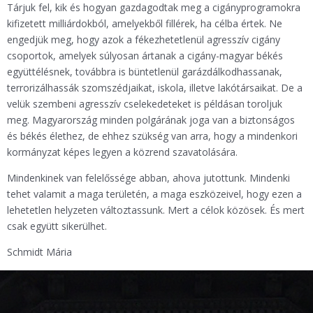
Tárjuk fel, kik és hogyan gazdagodtak meg a cigányprogramokra
kifizetett milliárdokból, amelyekből fillérek, ha célba értek. Ne
engedjük meg, hogy azok a fékezhetetlenül agresszív cigány
csoportok, amelyek súlyosan ártanak a cigány-magyar békés
együttélésnek, továbbra is büntetlenül garázdálkodhassanak,
terrorizálhassák szomszédjaikat, iskola, illetve lakótársaikat. De a
velük szembeni agresszív cselekedeteket is példásan toroljuk
meg. Magyarország minden polgárának joga van a biztonságos
és békés élethez, de ehhez szükség van arra, hogy a mindenkori
kormányzat képes legyen a közrend szavatolására.
Mindenkinek van felelőssége abban, ahova jutottunk. Mindenki
tehet valamit a maga területén, a maga eszközeivel, hogy ezen a
lehetetlen helyzeten változtassunk. Mert a célok közösek. És mert
csak együtt sikerülhet.
Schmidt Mária