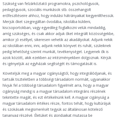
Szükség van felzárkóztató programokra, pszichológusok,
pedagógusok, szociális munkások stb. összehangolt
erőfeszítéseire ahhoz, hogy indulási hátrányaikat kiegyenlíthessük.
Merjük őket szegregáltan óvodába, iskolába küldeni,
kiscsoportokban, vagy egyedileg foglalkozni velük mindaddig,
amíg szükséges, és csak akkor adjuk őket integrált közösségekbe,
amikor jó eséllyel, sikeresen vehetik az akadályokat. Adjunk nekik
az iskolában enni, inni, adjunk nekik könyvet és ruhát, szüleiknek
pedig lehetőség szerint munkát, tevékenységet. Legyenek ők is
azok között, akik ezekben az intézményekben dolgoznak. Kérjük
és igényeljük az egyházak segítségét és támogatását is.
Követeljük meg a magyar cigányságtól, hogy integrálódjanak, és
tartsák tiszteletben a többségi társadalom normáit, ugyanakkor
hívjuk fel a többségi társadalom figyelmét arra, hogy a magyar
cigányság mindig is a magyar társadalom integráns részének
tekintette magát, és ezt értékelnünk kell. A magyar cigányság a
magyar társadalom értékes része, fontos tehát, hogy kultúrájuk
és szokásaik megismerését tegyük az általánosan kötelező
tananyag részévé. Életüket és gondjaikat mutassa be