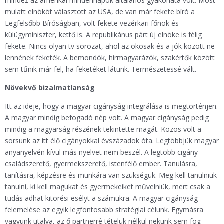
mindez az amerikai mindennapok általános gyakorlata volt. Most
mulatt elnököt választott az USA, de van már fekete bíró a
Legfelsőbb Bíróságban, volt fekete vezérkari főnök és
külügyminiszter, kettő is. A republikánus párt új elnöke is félig
fekete. Nincs olyan tv sorozat, ahol az okosak és a jók között ne
lennének feketék. A bemondók, hírmagyarázók, szakértők között
sem tűnik már fel, ha feketéket látunk. Természetessé vált.
Növekvő bizalmatlanság
Itt az ideje, hogy a magyar cigányság integrálása is megtörténjen.
A magyar mindig befogadó nép volt. A magyar cigányság pedig
mindig a magyarság részének tekintette magát. Közös volt a
sorsunk az itt élő cigányokkal évszázadok óta. Legtöbbjük magyar
anyanyelvén kívül más nyelvet nem beszél. A legtöbb cigány
családszerető, gyermekszerető, istenfélő ember. Tanulásra,
tanításra, képzésre és munkára van szükségük. Meg kell tanulniuk
tanulni, ki kell magukat és gyermekeiket művelniük, mert csak a
tudás adhat kitörési esélyt a számukra. A magyar cigányság
felemelése az egyik legfontosabb stratégiai célunk. Egymásra
vagyunk utalva, az ő partnerré tételük nélkül nekünk sem fog