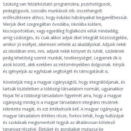
Szükség van felzárkóztató programokra, pszichológusok,
pedagógusok, szociális munkások stb. összehangolt
erőfeszítéseire ahhoz, hogy indulási hátrányaikat kiegyenlíthessük.
Merjük őket szegregáltan óvodába, iskolába küldeni,
kiscsoportokban, vagy egyedileg foglalkozni velük mindaddig,
amíg szükséges, és csak akkor adjuk őket integrált közösségekbe,
amikor jó eséllyel, sikeresen vehetik az akadályokat. Adjunk nekik
az iskolában enni, inni, adjunk nekik könyvet és ruhát, szüleiknek
pedig lehetőség szerint munkát, tevékenységet. Legyenek ők is
azok között, akik ezekben az intézményekben dolgoznak. Kérjük
és igényeljük az egyházak segítségét és támogatását is.
Követeljük meg a magyar cigányságtól, hogy integrálódjanak, és
tartsák tiszteletben a többségi társadalom normáit, ugyanakkor
hívjuk fel a többségi társadalom figyelmét arra, hogy a magyar
cigányság mindig is a magyar társadalom integráns részének
tekintette magát, és ezt értékelnünk kell. A magyar cigányság a
magyar társadalom értékes része, fontos tehát, hogy kultúrájuk
és szokásaik megismerését tegyük az általánosan kötelező
tananyag részévé. Életüket és gondjaikat mutassa be