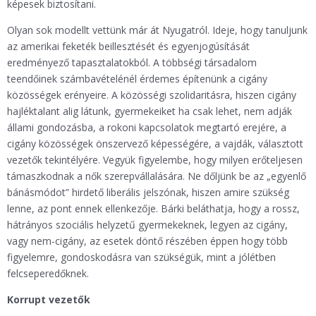
képesek biztosítani.
Olyan sok modellt vettünk már át Nyugatról. Ideje, hogy tanuljunk
az amerikai feketék beillesztését és egyenjogúsítását
eredményező tapasztalatokból. A többségi társadalom
teendőinek számbavételénél érdemes építenünk a cigány
közösségek erényeire. A közösségi szolidaritásra, hiszen cigány
hajléktalant alig látunk, gyermekeiket ha csak lehet, nem adják
állami gondozásba, a rokoni kapcsolatok megtartó erejére, a
cigány közösségek önszervező képességére, a vajdák, választott
vezetők tekintélyére. Vegyük figyelembe, hogy milyen erőteljesen
támaszkodnak a nők szerepvállalására. Ne dőljünk be az „egyenlő
bánásmódot” hirdető liberális jelszónak, hiszen amire szükség
lenne, az pont ennek ellenkezője. Bárki beláthatja, hogy a rossz,
hátrányos szociális helyzetű gyermekeknek, legyen az cigány,
vagy nem-cigány, az esetek döntő részében éppen hogy több
figyelemre, gondoskodásra van szükségük, mint a jólétben
felcseperedőknek.
Korrupt vezetők