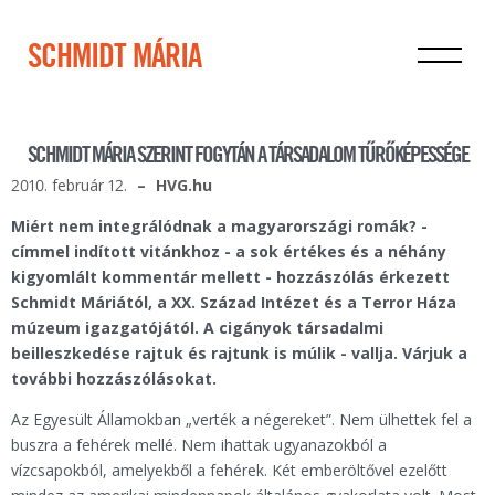
SCHMIDT MÁRIA
SCHMIDT MÁRIA SZERINT FOGYTÁN A TÁRSADALOM TŰRŐKÉPESSÉGE
2010. február 12.
HVG.hu
Miért nem integrálódnak a magyarországi romák? -
címmel indított vitánkhoz - a sok értékes és a néhány
kigyomlált kommentár mellett - hozzászólás érkezett
Schmidt Máriától, a XX. Század Intézet és a Terror Háza
múzeum igazgatójától. A cigányok társadalmi
beilleszkedése rajtuk és rajtunk is múlik - vallja. Várjuk a
további hozzászólásokat.
Az Egyesült Államokban „verték a négereket”. Nem ülhettek fel a
buszra a fehérek mellé. Nem ihattak ugyanazokból a
vízcsapokból, amelyekből a fehérek. Két emberöltővel ezelőtt