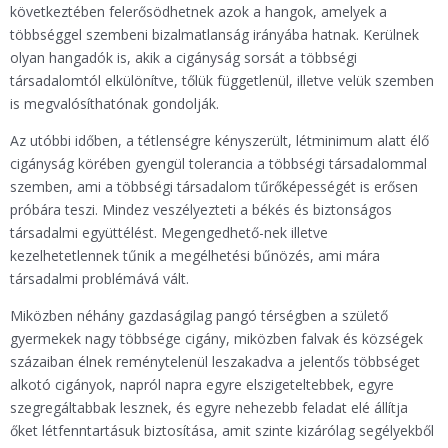
következtében felerősödhetnek azok a hangok, amelyek a
többséggel szembeni bizalmatlanság irányába hatnak. Kerülnek
olyan hangadók is, akik a cigányság sorsát a többségi
társadalomtól elkülönítve, tőlük függetlenül, illetve velük szemben
is megvalósíthatónak gondolják.
Az utóbbi időben, a tétlenségre kényszerült, létminimum alatt élő
cigányság körében gyengül tolerancia a többségi társadalommal
szemben, ami a többségi társadalom tűrőképességét is erősen
próbára teszi. Mindez veszélyezteti a békés és biztonságos
társadalmi együttélést. Megengedhető-nek illetve
kezelhetetlennek tűnik a megélhetési bűnözés, ami mára
társadalmi problémává vált.
Miközben néhány gazdaságilag pangó térségben a születő
gyermekek nagy többsége cigány, miközben falvak és községek
százaiban élnek reménytelenül leszakadva a jelentős többséget
alkotó cigányok, napról napra egyre elszigeteltebbek, egyre
szegregáltabbak lesznek, és egyre nehezebb feladat elé állítja
őket létfenntartásuk biztosítása, amit szinte kizárólag segélyekből