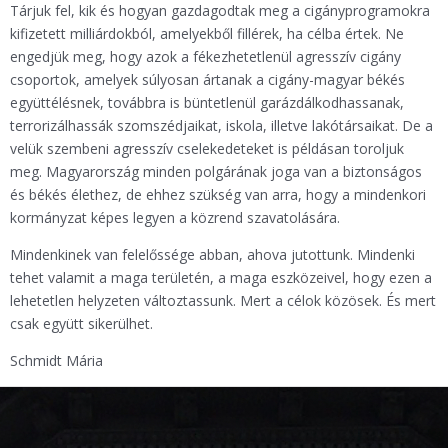
Tárjuk fel, kik és hogyan gazdagodtak meg a cigányprogramokra
kifizetett milliárdokból, amelyekből fillérek, ha célba értek. Ne
engedjük meg, hogy azok a fékezhetetlenül agresszív cigány
csoportok, amelyek súlyosan ártanak a cigány-magyar békés
együttélésnek, továbbra is büntetlenül garázdálkodhassanak,
terrorizálhassák szomszédjaikat, iskola, illetve lakótársaikat. De a
velük szembeni agresszív cselekedeteket is példásan toroljuk
meg. Magyarország minden polgárának joga van a biztonságos
és békés élethez, de ehhez szükség van arra, hogy a mindenkori
kormányzat képes legyen a közrend szavatolására.
Mindenkinek van felelőssége abban, ahova jutottunk. Mindenki
tehet valamit a maga területén, a maga eszközeivel, hogy ezen a
lehetetlen helyzeten változtassunk. Mert a célok közösek. És mert
csak együtt sikerülhet.
Schmidt Mária