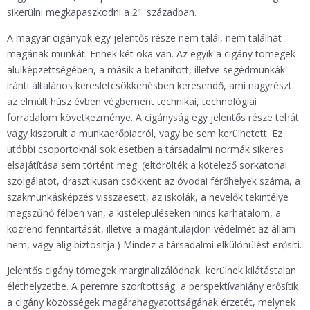
sikerülni megkapaszkodni a 21. században.
A magyar cigányok egy jelentős része nem talál, nem találhat
magának munkát. Ennek két oka van. Az egyik a cigány tömegek
alulképzettségében, a másik a betanított, illetve segédmunkák
iránti általános keresletcsökkenésben keresendő, ami nagyrészt
az elmúlt húsz évben végbement technikai, technológiai
forradalom következménye. A cigányság egy jelentős része tehát
vagy kiszorult a munkaerőpiacról, vagy be sem kerülhetett. Ez
utóbbi csoportoknál sok esetben a társadalmi normák sikeres
elsajátítása sem történt meg. (eltörölték a kötelező sorkatonai
szolgálatot, drasztikusan csökkent az óvodai férőhelyek száma, a
szakmunkásképzés visszaesett, az iskolák, a nevelők tekintélye
megszűnő félben van, a kistelepüléseken nincs karhatalom, a
közrend fenntartását, illetve a magántulajdon védelmét az állam
nem, vagy alig biztosítja.) Mindez a társadalmi elkülönülést erősíti.
Jelentős cigány tömegek marginalizálódnak, kerülnek kilátástalan
élethelyzetbe. A peremre szorítottság, a perspektívahiány erősítik
a cigány közösségek magárahagyatottságának érzetét, melynek