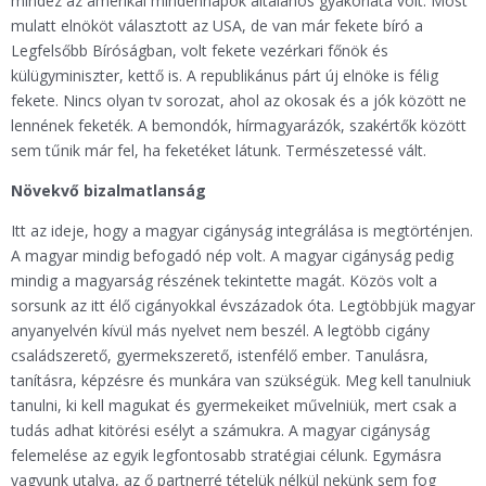
mindez az amerikai mindennapok általános gyakorlata volt. Most
mulatt elnököt választott az USA, de van már fekete bíró a
Legfelsőbb Bíróságban, volt fekete vezérkari főnök és
külügyminiszter, kettő is. A republikánus párt új elnöke is félig
fekete. Nincs olyan tv sorozat, ahol az okosak és a jók között ne
lennének feketék. A bemondók, hírmagyarázók, szakértők között
sem tűnik már fel, ha feketéket látunk. Természetessé vált.
Növekvő bizalmatlanság
Itt az ideje, hogy a magyar cigányság integrálása is megtörténjen.
A magyar mindig befogadó nép volt. A magyar cigányság pedig
mindig a magyarság részének tekintette magát. Közös volt a
sorsunk az itt élő cigányokkal évszázadok óta. Legtöbbjük magyar
anyanyelvén kívül más nyelvet nem beszél. A legtöbb cigány
családszerető, gyermekszerető, istenfélő ember. Tanulásra,
tanításra, képzésre és munkára van szükségük. Meg kell tanulniuk
tanulni, ki kell magukat és gyermekeiket művelniük, mert csak a
tudás adhat kitörési esélyt a számukra. A magyar cigányság
felemelése az egyik legfontosabb stratégiai célunk. Egymásra
vagyunk utalva, az ő partnerré tételük nélkül nekünk sem fog