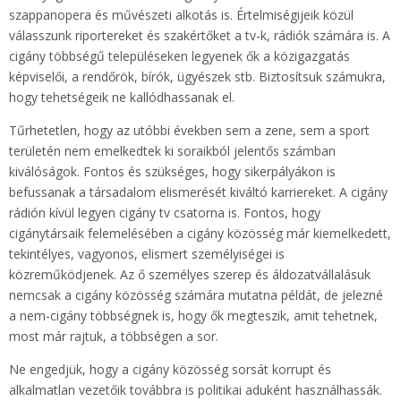
szappanopera és művészeti alkotás is. Értelmiségijeik közül
válasszunk riportereket és szakértőket a tv-k, rádiók számára is. A
cigány többségű településeken legyenek ők a közigazgatás
képviselői, a rendőrök, bírók, ügyészek stb. Biztosítsuk számukra,
hogy tehetségeik ne kallódhassanak el.
Tűrhetetlen, hogy az utóbbi években sem a zene, sem a sport
területén nem emelkedtek ki soraikból jelentős számban
kiválóságok. Fontos és szükséges, hogy sikerpályákon is
befussanak a társadalom elismerését kiváltó karriereket. A cigány
rádión kívül legyen cigány tv csatorna is. Fontos, hogy
cigánytársaik felemelésében a cigány közösség már kiemelkedett,
tekintélyes, vagyonos, elismert személyiségei is
közreműködjenek. Az ő személyes szerep és áldozatvállalásuk
nemcsak a cigány közösség számára mutatna példát, de jelezné
a nem-cigány többségnek is, hogy ők megteszik, amit tehetnek,
most már rajtuk, a többségen a sor.
Ne engedjük, hogy a cigány közösség sorsát korrupt és
alkalmatlan vezetőik továbbra is politikai aduként használhassák.