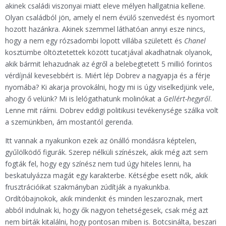
akinek családi viszonyai miatt eleve mélyen hallgatnia kellene.
Olyan családból jön, amely el nem évülő szenvedést és nyomort
hozott hazánkra. Akinek szemmel láthatóan annyi esze nincs,
hogy a nem egy rózsadombi lopott villába született és
Chanel
kosztümbe öltöztetettek között tucatjával akadhatnak olyanok,
akik bármit lehazudnak az égről a belebegtetett 5 millió forintos
vérdíjnál kevesebbért is. Miért lép Dobrev a nagyapja és a férje
nyomába? Ki akarja provokálni, hogy mi is úgy viselkedjünk vele,
ahogy ő velünk? Mi is lelógathatunk molinókat a
Gellért-hegyről
.
Lenne mit ráírni. Dobrev eddigi politikusi tevékenysége szálka volt
a szemünkben, ám mostantól gerenda.
Itt vannak a nyakunkon ezek az önálló mondásra képtelen,
gyűlölködő figurák. Szerep nélküli színészek, akik még azt sem
fogták fel, hogy egy színész nem tud úgy hiteles lenni, ha
beskatulyázza magát egy karakterbe. Kétségbe esett nők, akik
frusztrációikat szakmányban zúdítják a nyakunkba.
Ordítóbajnokok, akik mindenkit és minden leszaroznak, mert
abból indulnak ki, hogy ők nagyon tehetségesek, csak még azt
nem bírták kitalálni, hogy pontosan miben is. Botcsinálta, beszari