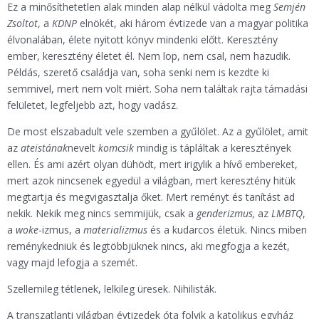
Ez a minősíthetetlen alak minden alap nélkül vádolta meg
Semjén
Zsoltot
, a
KDNP
elnökét, aki három évtizede van a magyar politika
élvonalában, élete nyitott könyv mindenki előtt. Keresztény
ember, keresztény életet él. Nem lop, nem csal, nem hazudik.
Példás, szerető családja van, soha senki nem is kezdte ki
semmivel, mert nem volt miért. Soha nem találtak rajta támadási
felületet, legfeljebb azt, hogy vadász.
De most elszabadult vele szemben a gyűlölet. Az a gyűlölet, amit
az
ateistának
nevelt
komcsik
mindig is tápláltak a keresztények
ellen. És ami azért olyan dühödt, mert irigylik a hívő embereket,
mert azok nincsenek egyedül a világban, mert keresztény hitük
megtartja és megvigasztalja őket. Mert reményt és tanítást ad
nekik. Nekik meg nincs semmijük, csak a
genderizmus,
az
LMBTQ
,
a
woke
-izmus, a
materializmus
és a kudarcos életük. Nincs miben
reménykedniük és legtöbbjüknek nincs, aki megfogja a kezét,
vagy majd lefogja a szemét.
Szellemileg tétlenek, lelkileg üresek. Nihilisták.
A transzatlanti világban évtizedek óta folyik a katolikus egyház