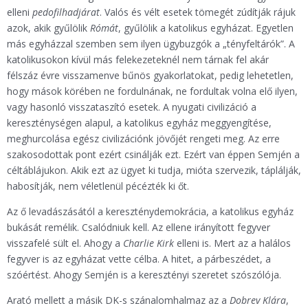
elleni
pedofilhadjárat
. Valós és vélt esetek tömegét zúdítják rájuk
azok, akik gyűlölik
Rómát
, gyűlölik a katolikus egyházat. Egyetlen
más egyházzal szemben sem ilyen ügybuzgók a „tényfeltárók”. A
katolikusokon kívül más felekezeteknél nem tárnak fel akár
félszáz évre visszamenve bűnös gyakorlatokat, pedig lehetetlen,
hogy mások körében ne fordulnának, ne fordultak volna elő ilyen,
vagy hasonló visszataszító esetek. A nyugati civilizáció a
kereszténységen alapul, a katolikus egyház meggyengítése,
meghurcolása egész civilizációnk jövőjét rengeti meg. Az erre
szakosodottak pont ezért csinálják ezt. Ezért van éppen Semjén a
céltáblájukon. Akik ezt az ügyet ki tudja, mióta szervezik, táplálják,
habosítják, nem véletlenül pécézték ki őt.
Az ő levadászásától a kereszténydemokrácia, a katolikus egyház
bukását remélik. Csalódniuk kell. Az ellene irányított fegyver
visszafelé sült el. Ahogy a
Charlie Kirk
elleni is. Mert az a halálos
fegyver is az egyházat vette célba. A hitet, a párbeszédet, a
szóértést. Ahogy Semjén is a keresztényi szeretet szószólója.
Arató mellett a másik DK-s szánalomhalmaz az a
Dobrev Klára
,