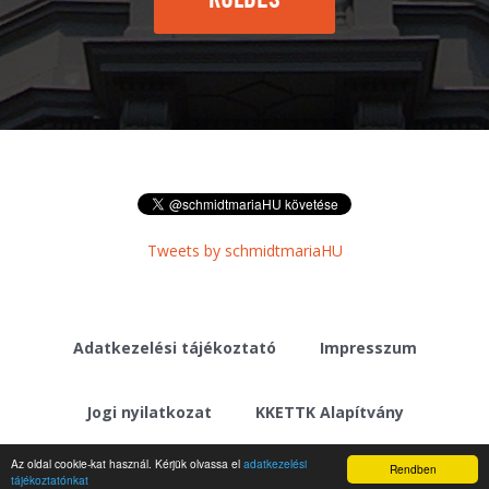
Tweets by schmidtmariaHU
Adatkezelési tájékoztató
Impresszum
Jogi nyilatkozat
KKETTK Alapítvány
Az oldal cookie-kat használ. Kérjük olvassa el
adatkezelési
Rendben
tájékoztatónkat