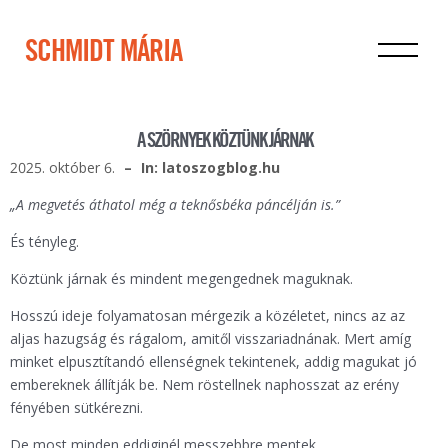
SCHMIDT MÁRIA
A SZÖRNYEK KÖZTÜNK JÁRNAK
2025. október 6.
In: latoszogblog.hu
„A megvetés áthatol még a teknősbéka páncélján is.”
És tényleg.
Köztünk járnak és mindent megengednek maguknak.
Hosszú ideje folyamatosan mérgezik a közéletet, nincs az az
aljas hazugság és rágalom, amitől visszariadnának. Mert amíg
minket elpusztítandó ellenségnek tekintenek, addig magukat jó
embereknek állítják be. Nem röstellnek naphosszat az erény
fényében sütkérezni.
De most minden eddiginél messzebbre mentek.