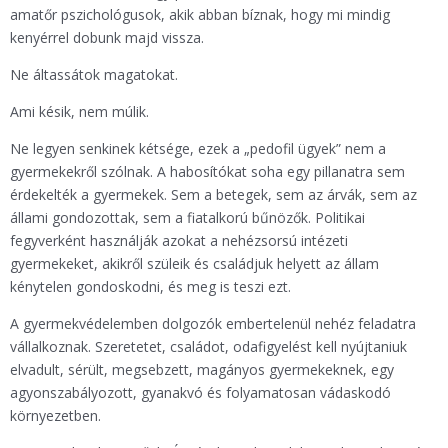
amatőr pszichológusok, akik abban bíznak, hogy mi mindig
kenyérrel dobunk majd vissza.
Ne áltassátok magatokat.
Ami késik, nem múlik.
Ne legyen senkinek kétsége, ezek a „pedofil ügyek” nem a
gyermekekről szólnak. A habosítókat soha egy pillanatra sem
érdekelték a gyermekek. Sem a betegek, sem az árvák, sem az
állami gondozottak, sem a fiatalkorú bűnözők. Politikai
fegyverként használják azokat a nehézsorsú intézeti
gyermekeket, akikről szüleik és családjuk helyett az állam
kénytelen gondoskodni, és meg is teszi ezt.
A gyermekvédelemben dolgozók embertelenül nehéz feladatra
vállalkoznak. Szeretetet, családot, odafigyelést kell nyújtaniuk
elvadult, sérült, megsebzett, magányos gyermekeknek, egy
agyonszabályozott, gyanakvó és folyamatosan vádaskodó
környezetben.