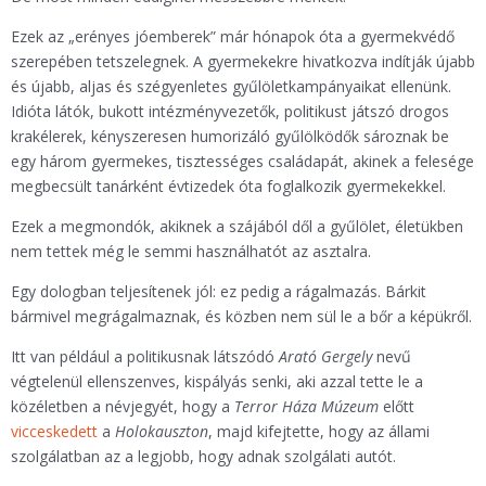
Ezek az „erényes jóemberek” már hónapok óta a gyermekvédő
szerepében tetszelegnek. A gyermekekre hivatkozva indítják újabb
és újabb, aljas és szégyenletes gyűlöletkampányaikat ellenünk.
Idióta látók, bukott intézményvezetők, politikust játszó drogos
krakélerek, kényszeresen humorizáló gyűlölködők sároznak be
egy három gyermekes, tisztességes családapát, akinek a felesége
megbecsült tanárként évtizedek óta foglalkozik gyermekekkel.
Ezek a megmondók, akiknek a szájából dől a gyűlölet, életükben
nem tettek még le semmi használhatót az asztalra.
Egy dologban teljesítenek jól: ez pedig a rágalmazás. Bárkit
bármivel megrágalmaznak, és közben nem sül le a bőr a képükről.
Itt van például a politikusnak látszódó
Arató Gergely
nevű
végtelenül ellenszenves, kispályás senki, aki azzal tette le a
közéletben a névjegyét, hogy a
Terror Háza Múzeum
előtt
vicceskedett
a
Holokauszton
, majd kifejtette, hogy az állami
szolgálatban az a legjobb, hogy adnak szolgálati autót.