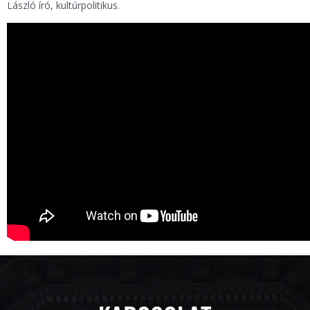
László író, kultúrpolitikus.