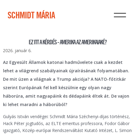
SCHMIDT MÁRIA
EZ ITT A KÉRDÉS - AMERIKA AZ AMERIKAIAKÉ?
2026. január 6.
Az Egyesült Államok katonai hadművelete csak a kezdet
lehet a világrend szabályainak újraírásának folyamatában.
De mit üzen a világnak a Trump akciója? A NATO-főtitkár
szerint Európának fel kell készülnie egy olyan nagy
háborúra, amit nagyapáink és dédapáink éltek át. De vajon
ki lehet maradni a háborúból?
Gulyás István vendégei: Schmidt Mária Széchenyi-díjas történész,
Hack Péter jogtudós, az ELTE emeritus professora, Fodor Gábor
igazgató, Közép-európai Rendszerváltást Kutató Intézet,
L. Simon