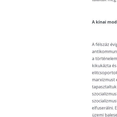
A kínai mod
A félszáz év
antikommunis
a történelem
kikukázta és
elitcsoporto
marxizmust e
tapasztaltuk
szocializmus
szocializmus
elfuserálni. 
üzemi balese