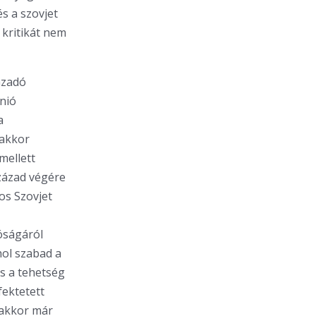
és a szovjet
kritikát nem
ázadó
nió
a
 akkor
mellett
zázad végére
os Szovjet
óságáról
hol szabad a
és a tehetség
fektetett
 akkor már