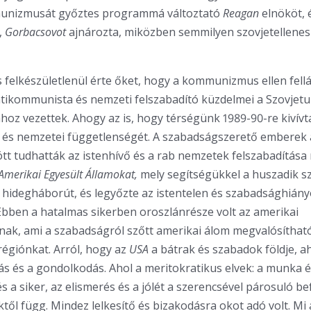
unizmusát győztes programmá változtató
Reagan
elnököt, 
,
Gorbacsovot
ajnározta, miközben semmilyen szovjetellenes 
s felkészületlenül érte őket, hogy a kommunizmus ellen fell
ikommunista és nemzeti felszabadító küzdelmei a Szovjetu
oz vezettek. Ahogy az is, hogy térségünk 1989-90-re kivívt
 és nemzetei függetlenségét. A szabadságszerető emberek
 tudhatták az istenhívő és a rab nemzetek felszabadítása 
Amerikai Egyesült Államokat,
mely segítségükkel a huszadik s
hidegháborút, és legyőzte az istentelen és szabadsághiány
Ebben a hatalmas sikerben oroszlánrésze volt az amerikai
ának, ami a szabadságról szőtt amerikai álom megvalósíthat
égiónkat. Arról, hogy az
USA
a bátrak és szabadok földje, a
ólás és a gondolkodás. Ahol a meritokratikus elvek: a munka 
s a siker, az elismerés és a jólét a szerencsével párosuló be
ktől függ. Mindez lelkesítő és bizakodásra okot adó volt. Mi