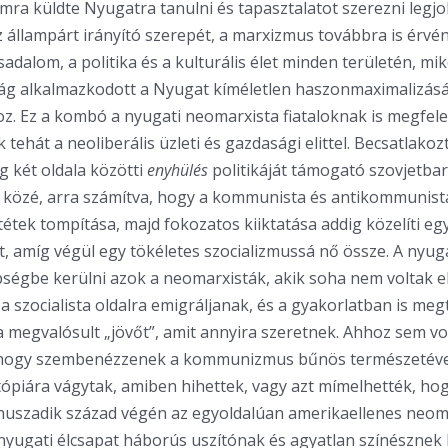
mra küldte Nyugatra tanulni és tapasztalatot szerezni legjob
 állampárt irányító szerepét, a marxizmus továbbra is érv
sadalom, a politika és a kulturális élet minden területén, mi
ág alkalmazkodott a Nyugat kíméletlen haszonmaximalizásá
z. Ez a kombó a nyugati neomarxista fiataloknak is megfelel
k tehát a neoliberális üzleti és gazdasági elittel. Becsatlakoz
ág két oldala közötti
enyhülés
politikáját támogató szovjetbar
özé, arra számítva, hogy a kommunista és antikommunista
ntétek tompítása, majd fokozatos kiiktatása addig közelíti e
t, amíg végül egy tökéletes szocializmussá nő össze. A nyuga
ségbe kerülni azok a neomarxisták, akik soha nem voltak e
a szocialista oldalra emigráljanak, és a gyakorlatban is meg
 a megvalósult „jövőt”, amit annyira szeretnek. Ahhoz sem vo
 hogy szembenézzenek a kommunizmus bűnös természetével
ópiára vágytak, amiben hihettek, vagy azt mímelhették, ho
huszadik század végén az egyoldalúan amerikaellenes neom
 nyugati élcsapat háborús uszítónak és agyatlan színésznek