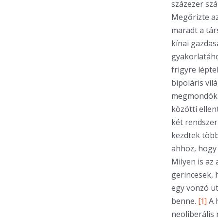
százezer szá
Megőrizte az
maradt a tár
kínai gazdas
gyakorlatáho
frigyre lépte
bipoláris vil
megmondók k
közötti elle
két rendszer
kezdtek több
ahhoz, hogy 
Milyen is az
gerincesek,
egy vonzó ut
benne.
[1]
A 
neoliberális