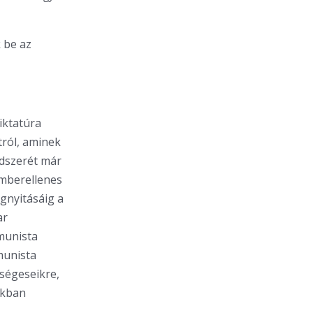
 be az
iktatúra
tról, aminek
ndszerét már
mberellenes
gnyitásáig a
ar
munista
munista
ségeseikre,
okban