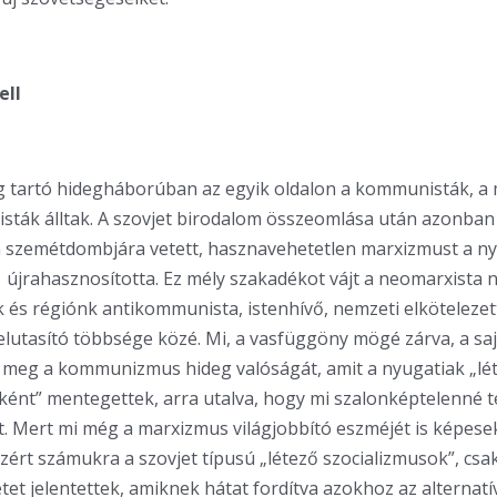
ell
ig tartó hidegháborúban az egyik oldalon a kommunisták, a
ták álltak. A szovjet birodalom összeomlása után azonban 
 szemétdombjára vetett, hasznavehetetlen marxizmust a nyu
 újrahasznosította. Ez mély szakadékot vájt a neomarxista 
k és régiónk antikommunista, istenhívő, nemzeti elkötelezet
lutasító többsége közé. Mi, a vasfüggöny mögé zárva, a s
 meg a kommunizmus hideg valóságát, amit a nyugatiak „lé
ként” mentegettek, arra utalva, hogy mi szalonképtelenné t
t. Mert mi még a marxizmus világjobbító eszméjét is képese
Ezért számukra a szovjet típusú „létező szocializmusok”, csa
tet jelentettek, amiknek hátat fordítva azokhoz az alternat