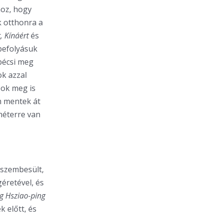
hoz, hogy
k otthonra a
, Kínáért
és
 befolyásuk
 bécsi meg
ok azzal
zok meg is
m mentek át
méterre van
 szembesült,
éretével, és
g Hsziao-ping
k előtt, és