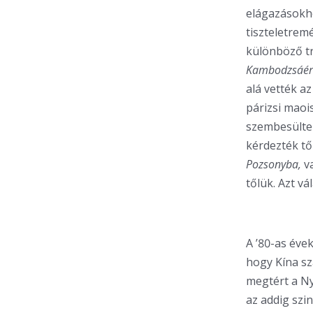
elágazásokho
tiszteletrem
különböző tr
Kambodzsáé
alá vették a
párizsi maoi
szembesültek
kérdezték tő
Pozsonyba,
v
tőlük. Azt vá
A ’80-as éve
hogy Kína sz
megtért a Ny
az addig szin