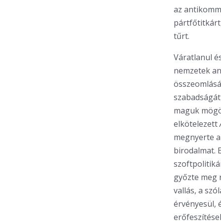
az antikomm
pártfőtitkárt
tűrt.
Váratlanul é
nemzetek ant
összeomlásáh
szabadságát
maguk mögött
elkötelezett
megnyerte a 
birodalmat. 
szoftpolitik
győzte meg r
vallás, a sz
érvényesül, é
erőfeszítése