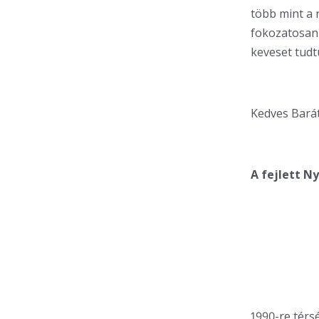
több mint a n
fokozatosan
keveset tudt
Kedves Barát
A fejlett N
1990-re térs