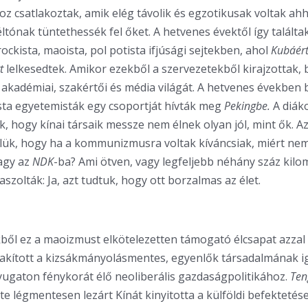
z csatlakoztak, amik elég távolik és egzotikusak voltak ah
éltónak tüntethessék fel őket. A hetvenes évektől így találta
ockista, maoista, pol potista ifjúsági sejtekben, ahol
Kubáért
rt
lelkesedtek. Amikor ezekből a szervezetekből kirajzottak,
z akadémiai, szakértői és média világát. A hetvenes években
sta egyetemisták egy csoportját hívták meg
Pekingbe.
A diák
, hogy kínai társaik messze nem élnek olyan jól, mint ők. A
lük, hogy ha a kommunizmusra voltak kíváncsiak, miért ne
agy az
NDK
-ba? Ami ötven, vagy legfeljebb néhány száz kilo
laszolták: Ja, azt tudtuk, hogy ott borzalmas az élet.
kből ez a maoizmust elkötelezetten támogató élcsapat azzal
akított a kizsákmányolásmentes, egyenlők társadalmának ig
ugaton fénykorát élő neoliberális gazdaságpolitikához.
Ten
te légmentesen lezárt Kínát kinyitotta a külföldi befektetése