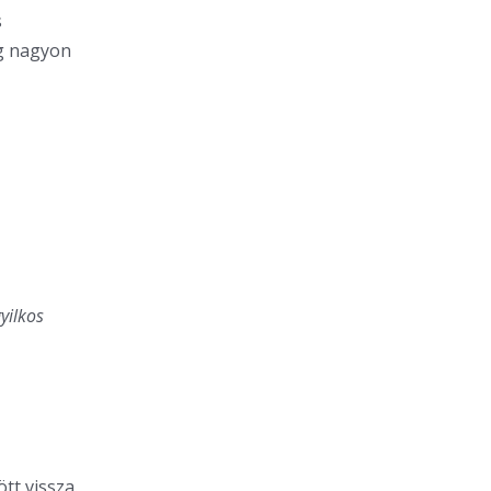
s
ég nagyon
gyilkos
tt vissza.