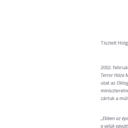
Tisztelt Höl
2002. februá
Terror Háza
utat az
Okto
miniszterel
zártuk a múlt
„
Ebben az épü
a velük együtt