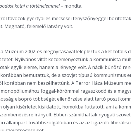
podást kötni a történelemmel –
mondta.
ől távozók gyertyái és mécsesei fényszőnyeggel borították
t. Megható, felemelő látvány volt.
a Múzeum 2002-es megnyitásával lelepleztük a két totális d
szetét. Nyilvános vitát kezdeményeztünk a kommunista múl
csak egyik eleme, hanem a lényege volt. A nácik bűnöző re
l korábban bemutattuk, de a szovjet típusú kommunizmus e
ől korábban nem beszélhettünk. A Terror Háza Múzeum me
s monopóliumához foggal-körömmel ragaszkodó és a magy
osság elsöprő többségét ellenőrzése alatt tartó posztkom
 olyan kísérletet kisiklatott, homokba futtatott, ami a kom
 szembenézésre irányult. Ebben számíthattak nyugati szövet
ori állampárt továbbszolgálóiban és az azt igazoló liberális
 új szövetségeseiket.