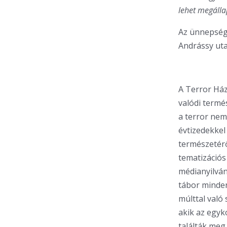
lehet megálla
Az ünnepségr
Andrássy uta
A Terror Ház
valódi termé
a terror nem
évtizedekke
természetér
tematizáció
médianyilván
tábor minden
múlttal való
akik az egyk
találták meg