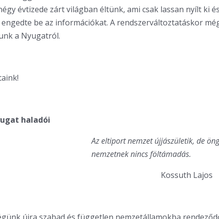
égy évtizede zárt világban éltünk, ami csak lassan nyílt ki é
 engedte be az információkat. A rendszerváltoztatáskor m
unk a Nyugatról.
aink!
yugat haladói
Az eltiport nemzet újjászületik, de ön
nemzetnek nincs föltámadás.
Kossuth Lajos
égünk újra szabad és független nemzetállamokba rendeződö