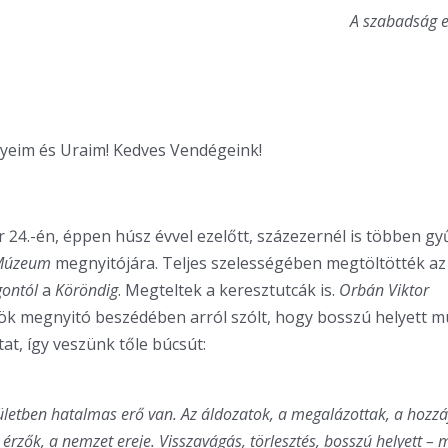
A szabadság e
gyeim és Uraim! Kedves Vendégeink!
r 24.-én, éppen húsz évvel ezelőtt, százezernél is többen gy
 Múzeum
megnyitójára. Teljes szelességében megtöltötték az
gontól
a
Köröndig
. Megteltek a keresztutcák is.
Orbán Viktor
nök megnyitó beszédében arról szólt, hogy bosszú helyett
at, így veszünk tőle búcsút:
letben hatalmas erő van. Az áldozatok, a megalázottak, a hozzá
 érzők, a nemzet ereje. Visszavágás, törlesztés, bosszú helyett – 