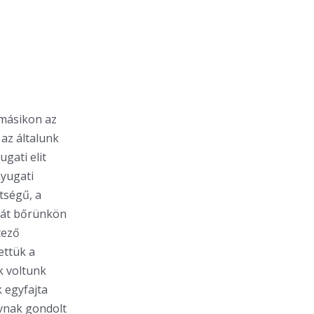
 másikon az
az általunk
gati elit
nyugati
tségű, a
aját bőrünkön
tező
ettük a
k voltunk
k egyfajta
ívnak gondolt