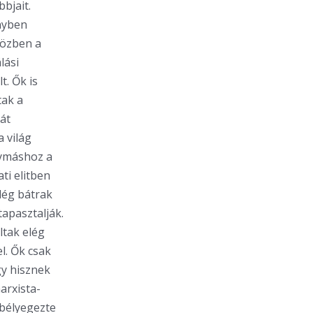
bjait.
ényben
közben a
lási
t. Ők is
tak a
át
 világ
gymáshoz a
ti elitben
lég bátrak
tapasztalják.
ltak elég
. Ők csak
gy hisznek
arxista-
 bélyegezte