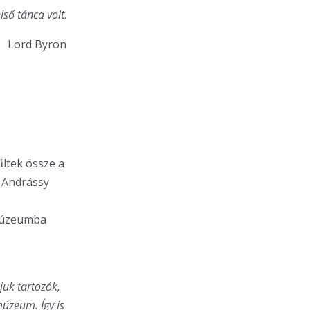
lső tánca volt
.
Lord Byron
űltek össze a
 Andrássy
 múzeumba
juk tartozók,
múzeum. Így is