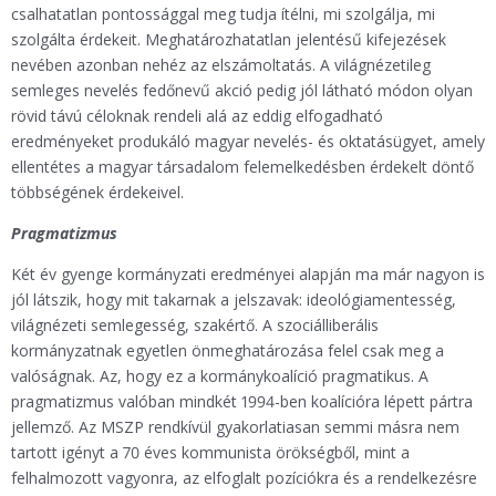
csalhatatlan pontossággal meg tudja ítélni, mi szolgálja, mi
szolgálta érdekeit. Meghatározhatatlan jelentésű kifejezések
nevében azonban nehéz az elszámoltatás. A világnézetileg
semleges nevelés fedőnevű akció pedig jól látható módon olyan
rövid távú céloknak rendeli alá az eddig elfogadható
eredményeket produkáló magyar nevelés- és oktatásügyet, amely
ellentétes a magyar társadalom felemelkedésben érdekelt döntő
többségének érdekeivel.
Pragmatizmus
Két év gyenge kormányzati eredményei alapján ma már nagyon is
jól látszik, hogy mit takarnak a jelszavak: ideológiamentesség,
világnézeti semlegesség, szakértő. A szociálliberális
kormányzatnak egyetlen önmeghatározása felel csak meg a
valóságnak. Az, hogy ez a kormánykoalíció pragmatikus. A
pragmatizmus valóban mindkét 1994-ben koalícióra lépett pártra
jellemző. Az MSZP rendkívül gyakorlatiasan semmi másra nem
tartott igényt a 70 éves kommunista örökségből, mint a
felhalmozott vagyonra, az elfoglalt pozíciókra és a rendelkezésre