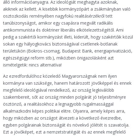
álló információanyagra. Az ideológiát meghagyta azoknak,
akiknek az kellett. A kisebbik kormányzópárt a zsákmányban való
osztozkodás reményében nagyfokú realitásérzékről tett
tanúbizonyságot, amikor egy csapásra megvált radikális
antikommunista és doktriner liberális elkötelezettségétől. Ami
pedig a szakértői kormányzást illeti, kiderült, hogy szakértőik közül
sokan egy hályogkovács biztonságával csetlenek-botlanak
területükön (Bokros-csomag, Budapest Bank, energiaprivatizáció,
egészségügyi reform stb.), miközben önigazolásként azt
ismételgetik: nincs alternatíva!
Az ezredfordulóhoz közeledő Magyarországnak nem ilyen
kormányra van szüksége, hanem határozott jövőképpel és ennek
megfelelő ideológiával rendelkező, az ország legkiválóbb
szakembereit, sőt az ország minden polgárát jó teljesítményre
ösztönző, a realitásokhoz a legnagyobb rugalmassággal
alkalmazkodni képes politikai elitre. Olyanra, amely képes arra,
hogy miközben az országot átvezeti a következő évezredbe,
egyben polgárainak biztonságát és növekvő jólétét is szavatolja.
Ezt a jövőképet, ezt a nemzetstratégiát és az ennek megfelelő