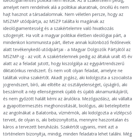
ideológiamentes politika nem létezik. Az a szakértelem pedig,
amelyet nem rendelnek alá a politikai akaratnak, öncélú és nem
hajt hasznot a társadalomnak. Nem véletlen persze, hogy az
MSZMP utódpártja, az MSZP találta ki magának az
ideológiamentesség és a szakértelemre való hivatkozás
szlogenjét. Ha volt a magyar politikai életben ideológiai párt, a
mindenkori kommunista párt, illetve annak különböző fedőnevek
alatt tevékenykedő utódpártjai - a Magyar Dolgozók Pártjától az
MSZMP-ig - az volt. A szakértelemnek pedig az általuk uralt 45 év
alatt az a feladat jutott, hogy kiszolgálja az egypártrendszerű
diktatórikus rendszert. És nem volt olyan feladat, amelyre ne
találtak volna szakértőt. Akadt jogász, aki kidolgozta a szocialista
jogrendszert, bíró, aki elítélte az osztályelenséget, újságíró, aki
beszámolt a nép ellenségeinek újabb és újabb aknamunkájáról,
és nem győzött halált kérni az árulókra. Mezőgazdász, aki vállalta
a gyapottermesztés meghonosítását, biológus, aki betelepítette
az angolnákat a Balatonba, vízmérnök, aki kidolgozta a vízlépcső
terveit, de olyan is, aki bebizonyította, mennyire haszontalan és
káros a tervezett beruházás. Szakértőt ugyanis, mint azt a
történelem bizonyítja, mindig, minden feladatra lehet találni. Még