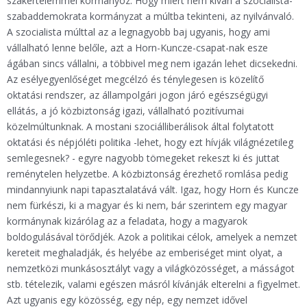
szakértelemmel kormányoz. Hogy miért nem kíván a szocialista-
szabaddemokrata kormányzat a múltba tekinteni, az nyilvánvaló.
A szocialista múlttal az a legnagyobb baj ugyanis, hogy ami
vállalható lenne belőle, azt a Horn-Kuncze-csapat-nak esze
ágában sincs vállalni, a többivel meg nem igazán lehet dicsekedni.
Az esélyegyenlőséget megcélzó és ténylegesen is közelítő
oktatási rendszer, az állampolgári jogon járó egészségügyi
ellátás, a jó közbiztonság igazi, vállalható pozitívumai
közelmúltunknak. A mostani szociálliberálisok által folytatott
oktatási és népjóléti politika -lehet, hogy ezt hívják világnézetileg
semlegesnek? - egyre nagyobb tömegeket rekeszt ki és juttat
reménytelen helyzetbe. A közbiztonság érezhető romlása pedig
mindannyiunk napi tapasztalatává vált. Igaz, hogy Horn és Kuncze
nem fürkészi, ki a magyar és ki nem, bár szerintem egy magyar
kormánynak kizárólag az a feladata, hogy a magyarok
boldogulásával törődjék. Azok a politikai célok, amelyek a nemzet
kereteit meghaladják, és helyébe az emberiséget mint olyat, a
nemzetközi munkásosztályt vagy a világközösséget, a másságot
stb. tételezik, valami egészen másról kívánják elterelni a figyelmet.
Azt ugyanis egy közösség, egy nép, egy nemzet idővel