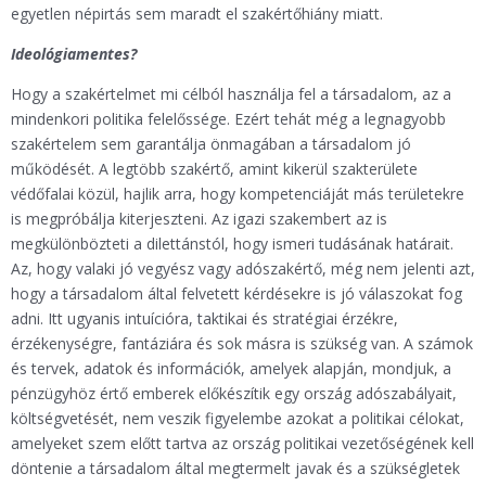
egyetlen népirtás sem maradt el szakértőhiány miatt.
Ideológiamentes?
Hogy a szakértelmet mi célból használja fel a társadalom, az a
mindenkori politika felelőssége. Ezért tehát még a legnagyobb
szakértelem sem garantálja önmagában a társadalom jó
működését. A legtöbb szakértő, amint kikerül szakterülete
védőfalai közül, hajlik arra, hogy kompetenciáját más területekre
is megpróbálja kiterjeszteni. Az igazi szakembert az is
megkülönbözteti a dilettánstól, hogy ismeri tudásának határait.
Az, hogy valaki jó vegyész vagy adószakértő, még nem jelenti azt,
hogy a társadalom által felvetett kérdésekre is jó válaszokat fog
adni. Itt ugyanis intuícióra, taktikai és stratégiai érzékre,
érzékenységre, fantáziára és sok másra is szükség van. A számok
és tervek, adatok és információk, amelyek alapján, mondjuk, a
pénzügyhöz értő emberek előkészítik egy ország adószabályait,
költségvetését, nem veszik figyelembe azokat a politikai célokat,
amelyeket szem előtt tartva az ország politikai vezetőségének kell
döntenie a társadalom által megtermelt javak és a szükségletek