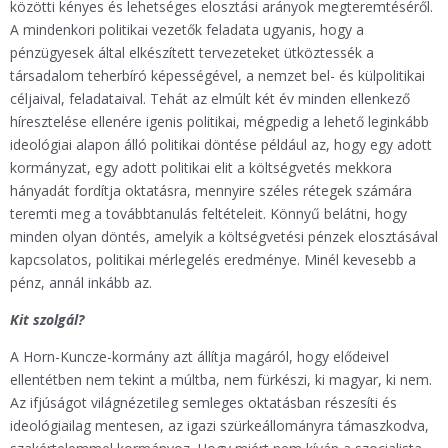
közötti kényes és lehetséges elosztási arányok megteremtéséről.
A mindenkori politikai vezetők feladata ugyanis, hogy a
pénzügyesek által elkészített tervezeteket ütköztessék a
társadalom teherbíró képességével, a nemzet bel- és külpolitikai
céljaival, feladataival. Tehát az elmúlt két év minden ellenkező
híresztelése ellenére igenis politikai, mégpedig a lehető leginkább
ideológiai alapon álló politikai döntése például az, hogy egy adott
kormányzat, egy adott politikai elit a költségvetés mekkora
hányadát fordítja oktatásra, mennyire széles rétegek számára
teremti meg a továbbtanulás feltételeit. Könnyű belátni, hogy
minden olyan döntés, amelyik a költségvetési pénzek elosztásával
kapcsolatos, politikai mérlegelés eredménye. Minél kevesebb a
pénz, annál inkább az.
Kit szolgál?
A Horn-Kuncze-kormány azt állítja magáról, hogy elődeivel
ellentétben nem tekint a múltba, nem fürkészi, ki magyar, ki nem.
Az ifjúságot világnézetileg semleges oktatásban részesíti és
ideológiailag mentesen, az igazi szürkeállományra támaszkodva,