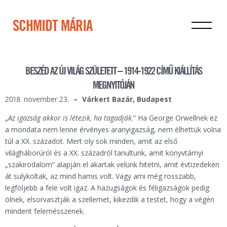
SCHMIDT MÁRIA
BESZÉD AZ ÚJ VILÁG SZÜLETETT – 1914-1922 CÍMŰ KIÁLLÍTÁS
MEGNYITÓJÁN
2018. november 23.
Várkert Bazár, Budapest
„
Az igazság akkor is létezik, ha tagadják
.” Ha George Orwellnek ez
a mondata nem lenne érvényes aranyigazság, nem élhettük volna
túl a XX. századot. Mert oly sok minden, amit az első
világháborúról és a XX. századról tanultunk, amit könyvtárnyi
„szakirodalom” alapján el akartak velünk hitetni, amit évtizedeken
át sulykoltak, az mind hamis volt. Vagy ami még rosszabb,
legföljebb a fele volt igaz. A hazugságok és féligazságok pedig
ölnek, elsorvasztják a szellemet, kikezdik a testet, hogy a végén
mindent felemésszenek.