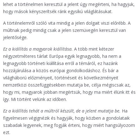
lehet a történelmen keresztül a jelent úgy megérteni, ha hagyjuk,
hogy mások kényszerítsék ránk egysíkú világlátásukat.
A történelemről szóló vita mindig a jelen dolgait viszi előrébb. A
múltnak pedig mindig csak a jelen szemüvegén keresztül van
jelentősége.
Ez a kiállítás a magyarok kiállítása.
A több mint kétezer
négyzetméteres tárlat Európa egyik legnagyobb, ha nem a
legnagyobb történeti kiállítása erről a témáról, ez hazánk
hozzájárulása a közös európai gondolkodáshoz. És bár a
világháború előzményeit, történéseit és következményeit
nemzetközi összefüggésekben mutatja be, célja mégiscsak az,
hogy mi, magyarok jobban megértsük, hogy ma miért élünk itt és
így. Mi történt velünk az időben.
Ez a kiállítás tehát a múltról készült, de a jelent mutatja be.
Ha
figyelmesen végignézik és hagyják, hogy közben a gondolataik
szabadak legyenek, meg fogják érteni, hogy miért hangsúlyozom
ezt.