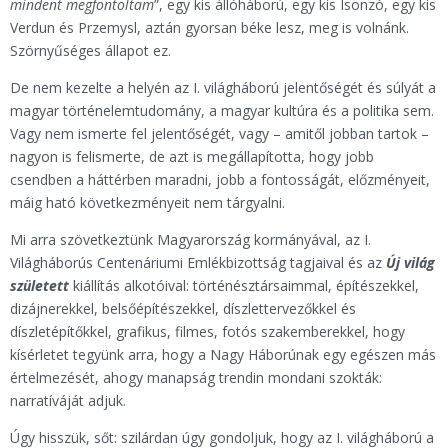
mindent megfontoltam
”, egy kis állóháború, egy kis Isonzó, egy kis
Verdun és Przemysl, aztán gyorsan béke lesz, meg is volnánk.
Szörnyűséges állapot ez.
De nem kezelte a helyén az I. világháború jelentőségét és súlyát a
magyar történelemtudomány, a magyar kultúra és a politika sem.
Vagy nem ismerte fel jelentőségét, vagy – amitől jobban tartok –
nagyon is felismerte, de azt is megállapította, hogy jobb
csendben a háttérben maradni, jobb a fontosságát, előzményeit,
máig ható következményeit nem tárgyalni.
Mi arra szövetkeztünk Magyarország kormányával, az I.
Világháborús Centenáriumi Emlékbizottság tagjaival és az
Új világ
született
kiállítás alkotóival: történésztársaimmal, építészekkel,
dizájnerekkel, belsőépítészekkel, díszlettervezőkkel és
díszletépítőkkel, grafikus, filmes, fotós szakemberekkel, hogy
kísérletet tegyünk arra, hogy a Nagy Háborúnak egy egészen más
értelmezését, ahogy manapság trendin mondani szokták:
narratíváját adjuk.
Úgy hisszük, sőt: szilárdan úgy gondoljuk, hogy az I. világháború a