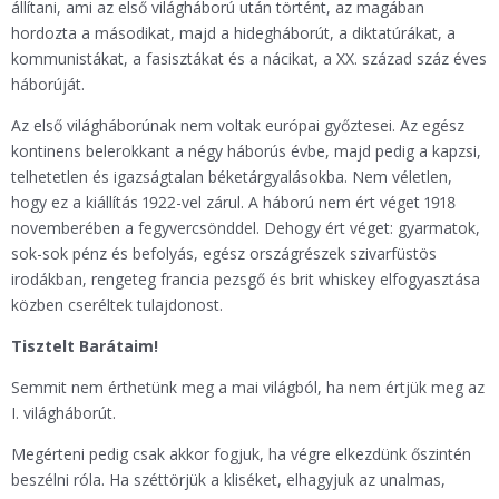
állítani, ami az első világháború után történt, az magában
hordozta a másodikat, majd a hidegháborút, a diktatúrákat, a
kommunistákat, a fasisztákat és a nácikat, a XX. század száz éves
háborúját.
Az első világháborúnak nem voltak európai győztesei. Az egész
kontinens belerokkant a négy háborús évbe, majd pedig a kapzsi,
telhetetlen és igazságtalan béketárgyalásokba. Nem véletlen,
hogy ez a kiállítás 1922-vel zárul. A háború nem ért véget 1918
novemberében a fegyvercsönddel. Dehogy ért véget: gyarmatok,
sok-sok pénz és befolyás, egész országrészek szivarfüstös
irodákban, rengeteg francia pezsgő és brit whiskey elfogyasztása
közben cseréltek tulajdonost.
Tisztelt Barátaim!
Semmit nem érthetünk meg a mai világból, ha nem értjük meg az
I. világháborút.
Megérteni pedig csak akkor fogjuk, ha végre elkezdünk őszintén
beszélni róla. Ha széttörjük a kliséket, elhagyjuk az unalmas,