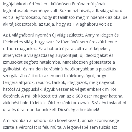
legújabbkori történelem, különösen Európa múltjának
legfontosabb eseménye volt. Sokan azt hiszik, a II. világháború
volt a legfontosabb, hogy itt található meg mindennek az oka, de
aki tájékozottabb, az tudja, hogy az I. világháború volt az.
Az I. világháború nyomán új világ született. Annyira idegen és
félelmetes világ, hogy száz év távolából sem érezzük benne
otthon magunkat. Ez a háború újrarajzolta a térképeket,
áthelyezte a világgazdaság súlypontjait, új ideológiákat és
izmusokat segített hatalomba. Mindeközben gépiesítette a
gyilkolást, és minden korábbinál hatékonyabban a pusztítás
szolgálatába állította az emberi találékonyságot, hogy
tengeralattjárók, repülők, tankok, ideggázok, még nagyobb
hatótávú géppuskák, ágyúk vessenek véget emberek milliói
életének. A milliók között ott van az a 660 ezer magyar katona,
akik hősi halottá lettek. Ők hozzánk tartoznak. Száz év távlatából
újra és újra mondanunk kell: Dicsőség a hősöknek!
Ami azonban a háború után következett, annak szörnyűsége
szinte a vérontást is felülmúlta. A legkevésbé sem túlzás azt