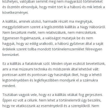
közhelyes, valójában semmit meg nem magyarázó történeteket
és őszintén elmondjuk, hogy miért tört ki a háború és mik lettek a
következményei.
A kiállítás, aminek utolsó, harmadik részét ma megnyitjuk,
meggyőződésem szerint a legőszintébb kiállítás a Nagy Háborúról.
Nem beszélünk mellé, nem relativizálunk, nem méricskélünk.
Egyenesen fogalmazunk, a valóságot mutatjuk be és nem
hagyjuk, hogy az eddig uralkodó, a háború győztesei által a saját
érdekeik szerint tollba mondott történelemszemlélet félrevigyen
bennünket.
Ez a kiállítás a fiataloknak szól. Minden olyan eszközt bevetettünk,
ami a mai múzeumi technika és módszerek által lehetővé vált:
pontosan azért és pontosan úgy használjuk őket, hogy a lehető
legtöményebben és legkifejezőbben mondjunk el a számukra
mindent.
Tisztában vagyok vele, hogy ez a kiállítás vitákat fog gerjeszteni.
Éppen ez volt a célunk. Nem lehet a történelemről úgy beszélni,
hogy ne vitatkozzunk az eseményekről és a szereplőkről. Nem