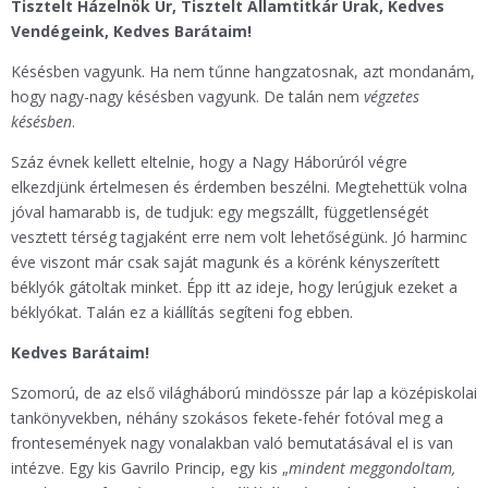
Tisztelt Házelnök Úr, Tisztelt Államtitkár Urak, Kedves
Vendégeink, Kedves Barátaim!
Késésben vagyunk. Ha nem tűnne hangzatosnak, azt mondanám,
hogy nagy-nagy késésben vagyunk. De talán nem
végzetes
késésben
.
Száz évnek kellett eltelnie, hogy a Nagy Háborúról végre
elkezdjünk értelmesen és érdemben beszélni. Megtehettük volna
jóval hamarabb is, de tudjuk: egy megszállt, függetlenségét
vesztett térség tagjaként erre nem volt lehetőségünk. Jó harminc
éve viszont már csak saját magunk és a körénk kényszerített
béklyók gátoltak minket. Épp itt az ideje, hogy lerúgjuk ezeket a
béklyókat. Talán ez a kiállítás segíteni fog ebben.
Kedves Barátaim!
Szomorú, de az első világháború mindössze pár lap a középiskolai
tankönyvekben, néhány szokásos fekete-fehér fotóval meg a
frontesemények nagy vonalakban való bemutatásával el is van
intézve. Egy kis Gavrilo Princip, egy kis „
mindent meggondoltam,