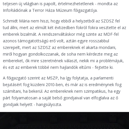
teljesen új világban is papolt, értelmezhetetlenek - mondta az
InfoRádiónak a Terror Háza Múzeum főigazgatója.
Schmidt Mária nem hiszi, hogy ebből a helyzetből az SZDSZ fel
tud állni, mert az elmúlt két évtizedben fokról fokra vesztette el az
emberek bizalmát. A rendszerváltáskor még szinte az MDF-fel
azonos támogatottságú erő volt, aztán egyre rosszabbul
szerepelt, mert az SZDSZ az embereknek el akarta mondani,
miről hogyan gondolkozzanak, de soha nem kérdezte meg az
embereket, ők mire szeretnének választ, nekik mi a problémájuk,
és ezt az emberek többé nem hajlandók eltűrni - fejtette ki.
A főigazgató szerint az MSZP, ha így folytatja, a parlamenti
bejutásért fog küzdeni 2010-ben, és már az is eredménynek fog
számítani, ha bekerül. Az embereknek nem szimpatikus, ha egy
párt folyamatosan a saját belső gondjaival van elfoglalva az ő
gondjaik helyett - hangsúlyozta.