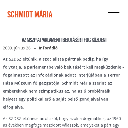
SCHMIDT MÁRIA
AZ MSZP A PARLAMENTI BEJUTÁSÉRT FOG KÜZDENI
2009. június 26.
Inforádió
Az SZDSZ eltűnik, a szocialista pártnak pedig, ha így
folytatja, a parlamentbe való bejutásért kell megküzdenie -
fogalmazott az InfoRádiónak adott interjújában a Terror
Háza Múzeum főigazgatója. Schmidt Mária szerint az
embereknek nem szimpatikus az, ha az ő problémáik
helyett egy politikai erő a saját belső gondjaival van
elfoglalva.
Az SZDSZ eltűnése arról szól, hogy azok a dogmatikus, az 1960-
as években megfogalmazódott válaszok, amelyeket a párt egy